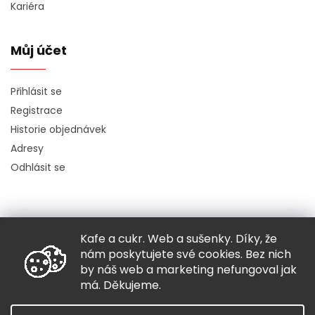
Kariéra
Můj účet
Přihlásit se
Registrace
Historie objednávek
Adresy
Odhlásit se
Kafe a cukr. Web a sušenky. Díky, že
Copyright 2026
Hugo chodí bos
. Všechna práva vyhrazena.
nám poskytujete své cookies. Bez nich
Grafický návrh vytvořil a nakódoval
Shoptak.cz
by náš web a marketing nefungoval jak
má. Děkujeme.
Vytvořil Shoptet