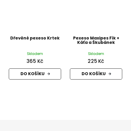
Dřevěné pexeso Krtek
Pexeso Maxipes Fík +
Káťa a Škubánek
Skladem
Skladem
365 Kč
225 Kč
DO KOŠÍKU
DO KOŠÍKU
Z
á
p
a