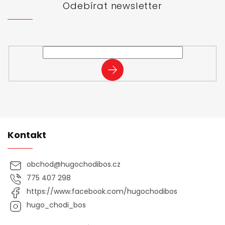
t
Odebírat newsletter
í
Vložte svůj e-mail a my vám budeme zasílat informace o
nových produktech na našem e-shopu.
PŘIHLÁSIT
SE
Kontakt
obchod
@
hugochodibos.cz
775 407 298
https://www.facebook.com/hugochodibos
hugo_chodi_bos