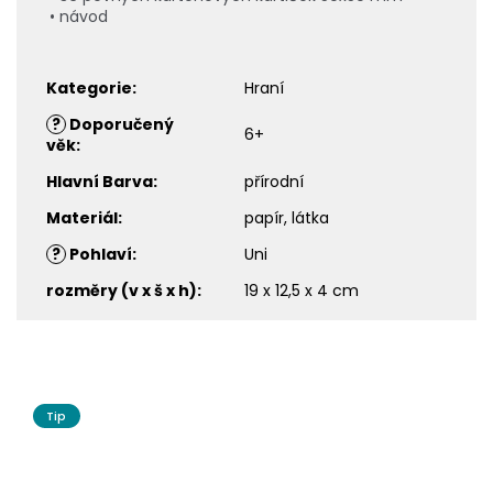
• návod
Kategorie
:
Hraní
?
Doporučený
6+
věk
:
Hlavní Barva
:
přírodní
Materiál
:
papír, látka
?
Pohlaví
:
Uni
rozměry (v x š x h)
:
19 x 12,5 x 4 cm
Tip