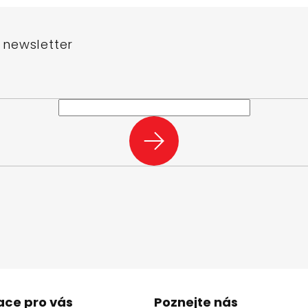
 newsletter
e-mail a my vám budeme zasílat informace o nových produktech na n
PŘIHLÁSIT
SE
ace pro vás
Poznejte nás