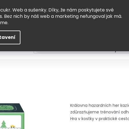
Vrácení a výměna
Doprava
 cukr. Web a sušenky. Díky, že nám poskytujete své
s. Bez nich by náš web a marketing nefungoval jak má.
eme.
tavení
HLEDAT
ní
Čtení
Tvoření a vzdělávání
Zabydlov
Královna hazardních her kazíc
zdůrazňujeme trénování odh
Hra v kostky v praktické cesto