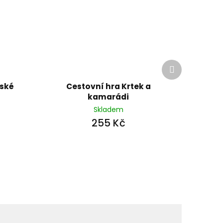
Další
produkt
tské
Cestovní hra Krtek a
kamarádi
Skladem
255 Kč