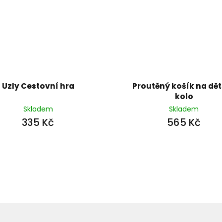
Uzly Cestovní hra
Proutěný košík na dě
kolo
Skladem
Skladem
335 Kč
565 Kč