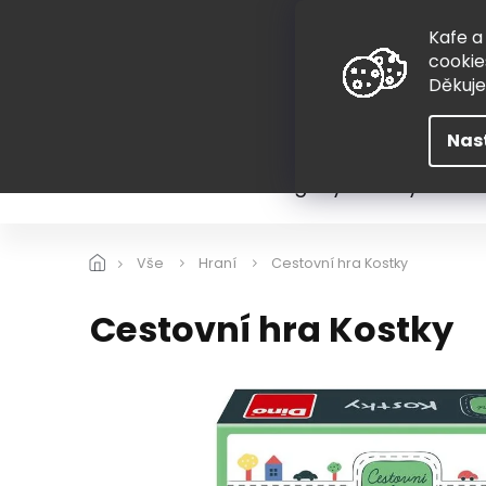
Přejít
775 407 298
na
Kafe a
obsah
cookie
Děkuj
Nas
Léto
Škola
Hugovy kousky
Hra
Vše
Hraní
Cestovní hra Kostky
Cestovní hra Kostky