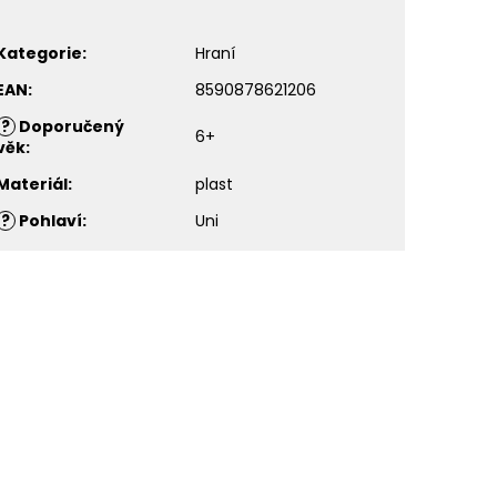
Kategorie
:
Hraní
EAN
:
8590878621206
?
Doporučený
6+
věk
:
Materiál
:
plast
?
Pohlaví
:
Uni