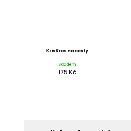
KrisKros na cesty
Skladem
175 Kč