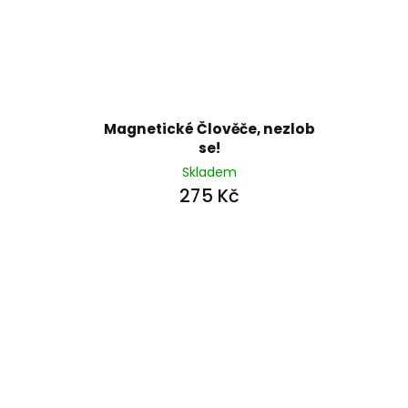
Magnetické Člověče, nezlob
se!
Skladem
275 Kč
Z
á
p