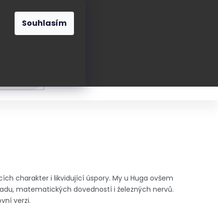
O nás
Blog
Kontakt
CZK
Souhlasím
Prázdný
košík
ání
Oblékání
Obouvání
Poukázky a přán
ích charakter i likvidující úspory. My u Huga ovšem
adu, matematických dovedností i železných nervů.
vní verzi.