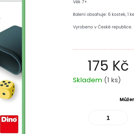
Věk 7+
Balení obsahuje: 6 kostek, 1 
Vyrobeno v České republice.
175 Kč
Měrná
Skladem
(
1 ks
)
cena:
Můžem