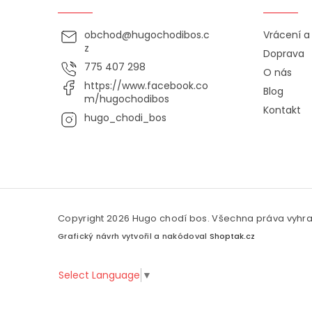
obchod
@
hugochodibos.c
Vrácení 
z
Doprava
775 407 298
O nás
https://www.facebook.co
Blog
m/hugochodibos
Kontakt
hugo_chodi_bos
Copyright 2026
Hugo chodí bos
. Všechna práva vyhr
Grafický návrh vytvořil a nakódoval
Shoptak.cz
Select Language
▼