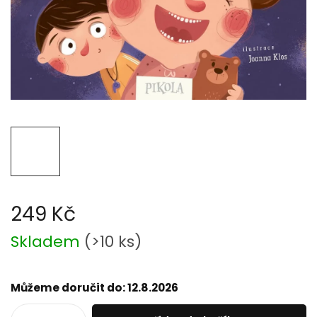
249 Kč
Měrná
Skladem
(
>10 ks
)
cena:
Můžeme doručit do:
12.8.2026