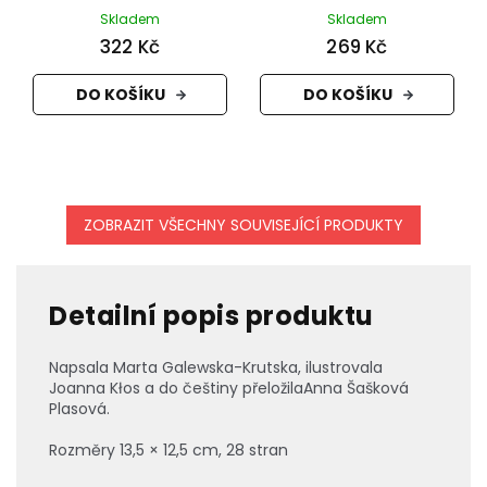
Skladem
Skladem
322 Kč
269 Kč
DO KOŠÍKU
DO KOŠÍKU
ZOBRAZIT VŠECHNY SOUVISEJÍCÍ PRODUKTY
Detailní popis produktu
Napsala Marta Galewska-Krutska, ilustrovala
Joanna K
ł
os a do češtiny přeložila
Anna Šašková
Plasová.
Rozměry
13,5 × 12,5 cm, 28 stran