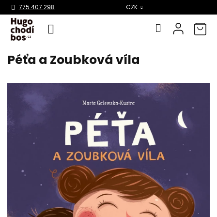
Select Language
▼
775 407 298
CZK
Péťa a Zoubková víla
Přejít
na
obsah