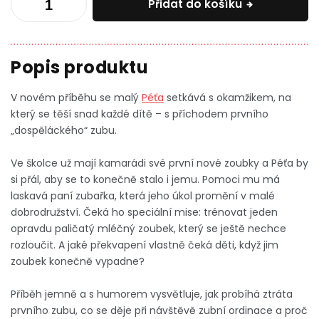
Přidat do košíku
V novém příběhu se malý
Péťa
setkává s okamžikem, na
který se těší snad každé dítě – s příchodem prvního
„dospěláckého“ zubu.
Ve školce už mají kamarádi své první nové zoubky a Péťa by
si přál, aby se to konečně stalo i jemu.
Pomoci mu má
laskavá paní zubařka, která jeho úkol promění v malé
dobrodružství. Čeká ho speciální mise: trénovat jeden
opravdu paličatý mléčný zoubek, který se ještě nechce
rozloučit. A jaké překvapení vlastně čeká děti, když jim
zoubek konečně vypadne?
Příběh jemně a s humorem vysvětluje, jak probíhá ztráta
prvního zubu, co se děje při návštěvě zubní ordinace a proč