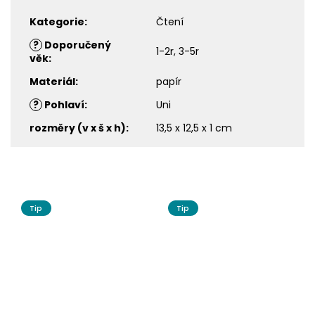
Kategorie
:
Čtení
?
Doporučený
1-2r, 3-5r
věk
:
Materiál
:
papír
?
Pohlaví
:
Uni
rozměry (v x š x h)
:
13,5 x 12,5 x 1 cm
Tip
Tip