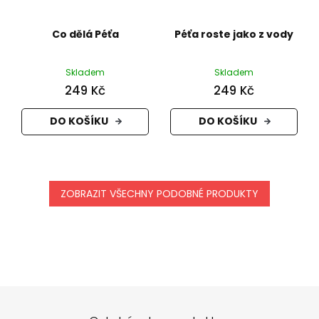
Co dělá Péťa
Péťa roste jako z vody
Skladem
Skladem
249 Kč
249 Kč
DO KOŠÍKU
DO KOŠÍKU
ZOBRAZIT VŠECHNY PODOBNÉ PRODUKTY
Z
á
p
a
t