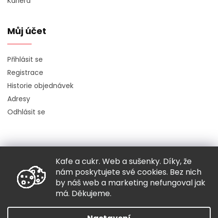
Kariéra
Můj účet
Přihlásit se
Registrace
Historie objednávek
Adresy
Odhlásit se
Kafe a cukr. Web a sušenky. Díky, že
Copyright 2026
Hugo chodí bos
. Všechna práva vyhrazena.
nám poskytujete své cookies. Bez nich
Grafický návrh vytvořil a nakódoval
Shoptak.cz
by náš web a marketing nefungoval jak
má. Děkujeme.
Vytvořil Shoptet