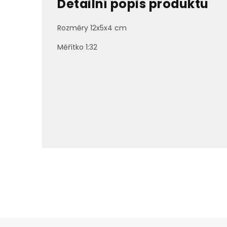
Detailní popis produktu
Rozměry 12x5x4 cm
Měřítko 1:32
Z
á
p
a
t