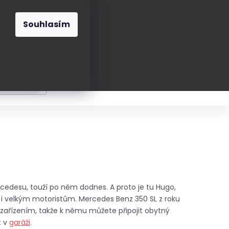
O nás
Blog
Kontakt
CZK
Souhlasím
Prázdný
košík
ání
Oblékání
Obouvání
Poukázky a přán
rcedesu, touží po něm dodnes. A proto je tu Hugo,
 i velkým motoristům. Mercedes Benz 350 SL z roku
 zařízením, takže k němu můžete připojit obytný
t v
garáži
.