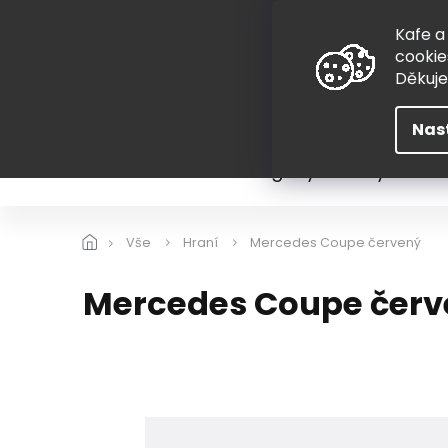
Přejít
775 407 298
na
Kafe a
obsah
cookie
Děkuj
Nas
Léto
Škola
Hugovy kousky
Hra
Vše
Hraní
Mercedes Coupe červený
Mercedes Coupe červ