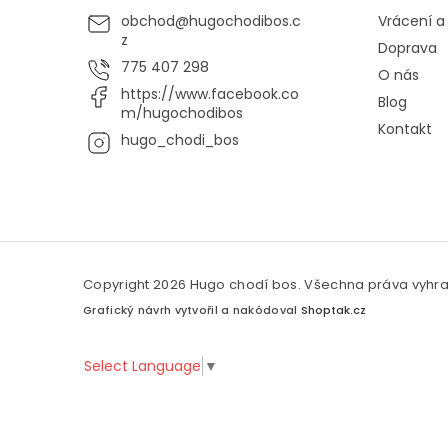
obchod
@
hugochodibos.c
Vrácení 
z
Doprava
775 407 298
O nás
https://www.facebook.co
Blog
m/hugochodibos
Kontakt
hugo_chodi_bos
Copyright 2026
Hugo chodí bos
. Všechna práva vyhr
Grafický návrh vytvořil a nakódoval
Shoptak.cz
Select Language
▼