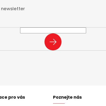
 newsletter
e-mail a my vám budeme zasílat informace o nových produktech na n
PŘIHLÁSIT
SE
ace pro vás
Poznejte nás