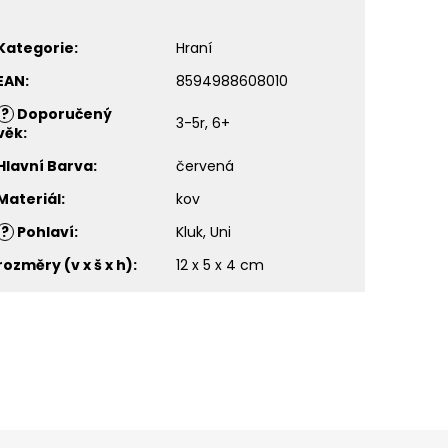
Kategorie
:
Hraní
EAN
:
8594988608010
?
Doporučený
3-5r, 6+
věk
:
Hlavní Barva
:
červená
Materiál
:
kov
?
Pohlaví
:
Kluk, Uni
rozměry (v x š x h)
:
12 x 5 x 4 cm