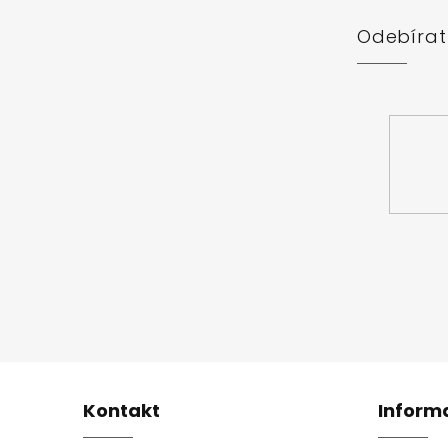
í
Odebírat
Vložte svůj 
Kontakt
Inform