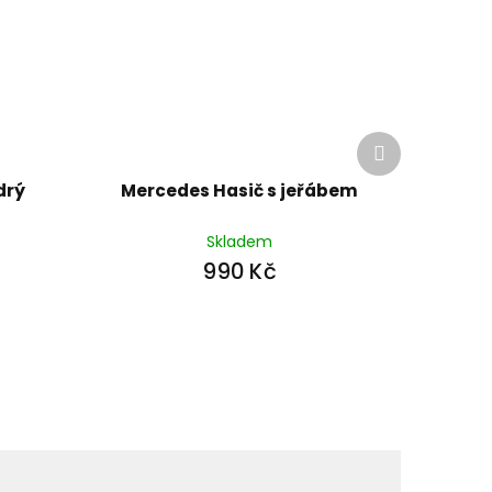
Další
produkt
drý
Mercedes Hasič s jeřábem
Skladem
990 Kč