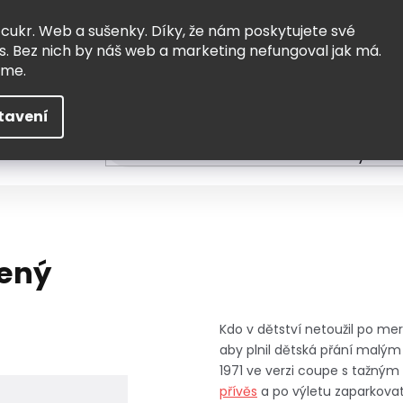
Vrácení a výměna
Doprava
 cukr. Web a sušenky. Díky, že nám poskytujete své
s. Bez nich by náš web a marketing nefungoval jak má.
eme.
tavení
HLEDAT
ní
Čtení
Tvoření a vzdělávání
Zabydlov
ený
Kdo v dětství netoužil po me
aby plnil dětská přání malým
1971 ve verzi coupe s tažným
přívěs
a po výletu zaparkova