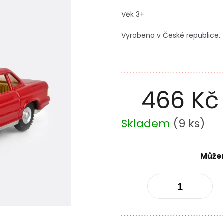
Věk 3+
Vyrobeno v České republice.
466 Kč
Měrná
Skladem
(
9 ks
)
cena:
Můžem