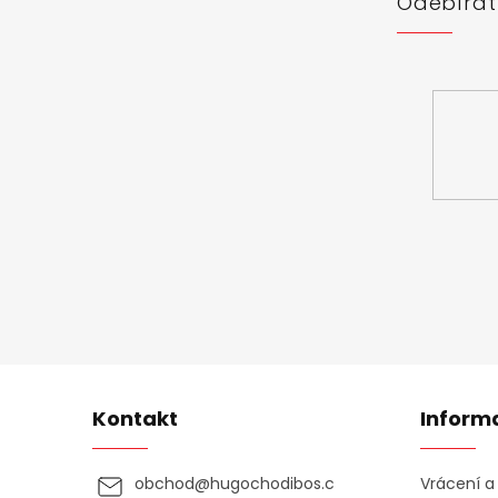
Odebírat
Vložte svůj 
Kontakt
Inform
obchod
@
hugochodibos.c
Vrácení 