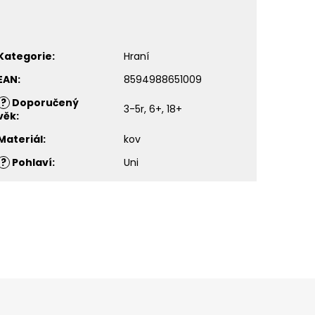
Kategorie
:
Hraní
EAN
:
8594988651009
?
Doporučený
3-5r, 6+, 18+
věk
:
Materiál
:
kov
?
Pohlaví
:
Uni