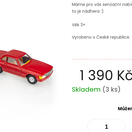
Máme pro vás senzační nabíd
to je nádhera :)
Věk 3+
Vyrobeno v České republice.
1 390 K
Měrná
Skladem
(
3 ks
)
cena:
Můžem