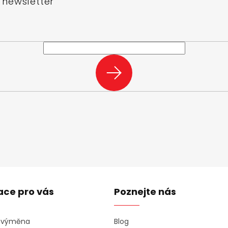
 newsletter
e-mail a my vám budeme zasílat informace o nových produktech na n
PŘIHLÁSIT
SE
ace pro vás
Poznejte nás
a výměna
Blog