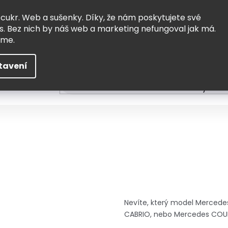
Vrácení a výměna
Doprava
 cukr. Web a sušenky. Díky, že nám poskytujete své
s. Bez nich by náš web a marketing nefungoval jak má.
eme.
tavení
HLEDAT
ní
Čtení
Tvoření a vzdělávání
Zabydlov
Nevíte, který model Mercedes
CABRIO, nebo Mercedes CO