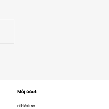
ašem e-shopu.
Můj účet
Přihlásit se