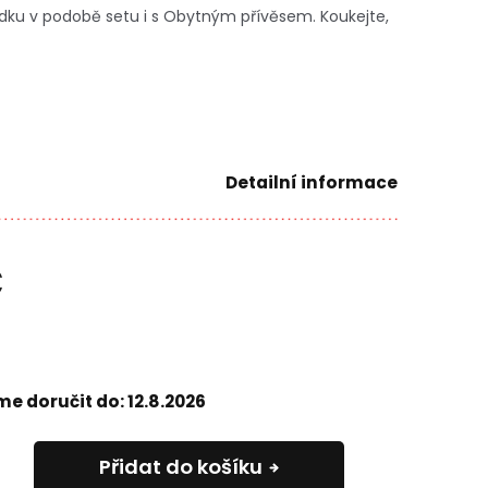
ku v podobě setu i s Obytným přívěsem. Koukejte,
Detailní informace
č
e doručit do:
12.8.2026
Přidat do košíku