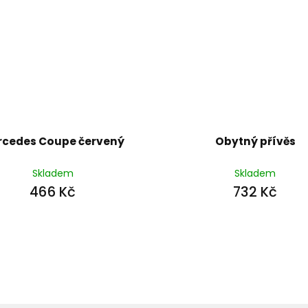
rcedes Coupe červený
Obytný přívěs
Skladem
Skladem
466 Kč
732 Kč