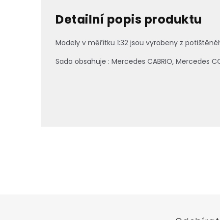
Detailní popis produktu
Modely v měřítku 1:32 jsou vyrobeny z
potištěné
Sada obsahuje : Mercedes CABRIO, Mercedes CO
Z
á
p
a
t
í