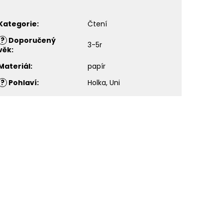
Kategorie
:
Čtení
?
Doporučený
3-5r
věk
:
Materiál
:
papír
?
Pohlaví
:
Holka, Uni