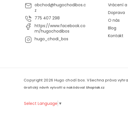
obchod
@
hugochodibos.c
Vrácení 
z
Doprava
775 407 298
O nás
https://www.facebook.co
Blog
m/hugochodibos
Kontakt
hugo_chodi_bos
Copyright 2026
Hugo chodí bos
. Všechna práva vyhr
Grafický návrh vytvořil a nakódoval
Shoptak.cz
Select Language
▼