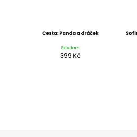
Cesta: Panda a dráček
Sofi
Skladem
399 Kč
Z
á
p
a
t