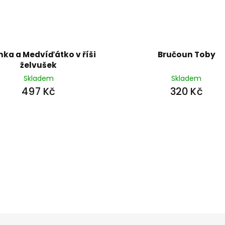
nka a Medvíďátko v říši
Bručoun Toby
želvušek
Skladem
Skladem
497 Kč
320 Kč