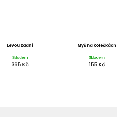
Levou zadní
Myš na kolečkách
Skladem
Skladem
365 Kč
155 Kč