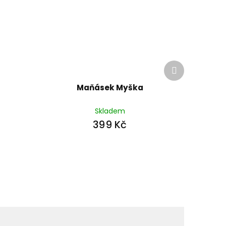
Další
produkt
Maňásek Myška
Skladem
399 Kč