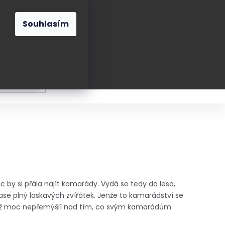
O nás
Blog
Kontakt
CZK
Souhlasím
Prázdný
košík
ání
Oblékání
Obouvání
Poukázky a přán
by si přála najít kamarády. Vydá se tedy do lesa,
 zase plný laskavých zvířátek. Jenže to kamarádství se
otiž moc nepřemýšlí nad tím, co svým kamarádům