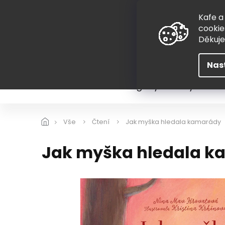
Přejít
775 407 298
na
Kafe a
obsah
cookie
Děkuj
Nas
Léto
Škola
Hugovy kousky
Hra
Vše
Čtení
Jak myška hledala kamarády
Jak myška hledala 