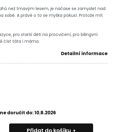
 vztahů než tmavým lesem, je načase se zamyslet nad
a sobě. A právě o to se myška pokusí. Protože mít
azyce, pro starší děti na procvičení, pro bilingvní
i číst táta i máma.
Detailní informace
e doručit do:
10.8.2026
Přidat do košíku