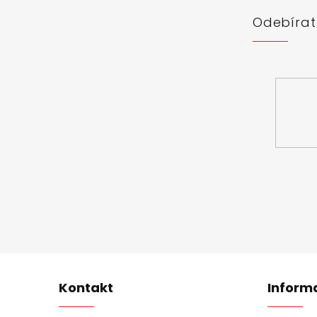
í
Odebírat
Vložte svůj 
Kontakt
Inform