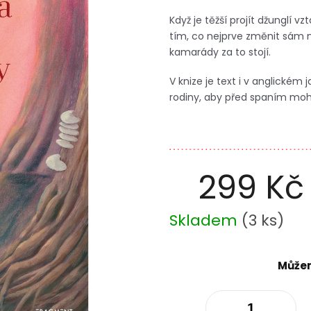
Když je těžší projít džunglí
tím, co nejprve změnit sám n
kamarády za to stojí.
V knize je text i v anglickém j
rodiny, aby před spaním mohl
299 Kč
Měrná
Skladem
(
3 ks
)
cena:
Můžem