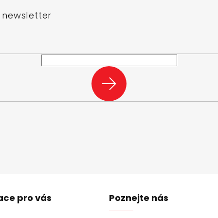
 newsletter
e-mail a my vám budeme zasílat informace o nových produktech na n
PŘIHLÁSIT
SE
ace pro vás
Poznejte nás