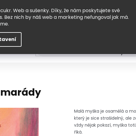
Vrácení a výměna
Doprava
 cukr. Web a sušenky. Díky, že nám poskytujete své
s. Bez nich by náš web a marketing nefungoval jak má.
eme.
tavení
HLEDAT
ní
Čtení
Tvoření a vzdělávání
Zabydlov
kamarády
Malá myška je osamělá a moc 
který je sice strašidelný, ale
vždy nějak pokazí, myška t
říká.