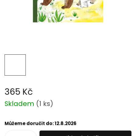
365 Kč
Měrná
Skladem
(
1 ks
)
cena:
Můžeme doručit do:
12.8.2026