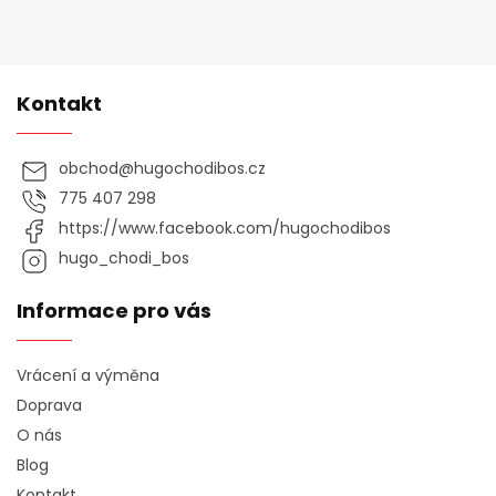
Kontakt
obchod
@
hugochodibos.cz
775 407 298
https://www.facebook.com/hugochodibos
hugo_chodi_bos
Informace pro vás
Vrácení a výměna
Doprava
O nás
Blog
Kontakt