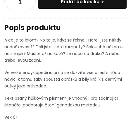
Přidat do košíku
A co je to idiom? No to je, když se řekne... Hořeli jste někdy
nedočkavostí? Dali jste si do trumpety? Šplouchá někomu
na maják? Musíte už na kutě? Je něco na draka? A nebo
třeba levou zadní.
Ve velké encyklopedii idiomů se dozvíte vše a ještě něco
navíc, k tomu taky spousta obrázků a bílý králík s černými
oušky jako průvodce.
Text psaný hůlkovým písmem je vhodný i pro začínající
čtenáře, podporuje čtení genetickou metodou.
Věk 6+