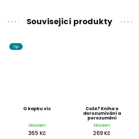
Související produkty
Tip
O kapku víc
Cože? Kniha o
dorozumívání a
porozumění
Skladem
Skladem
365 Kč
269 Kč