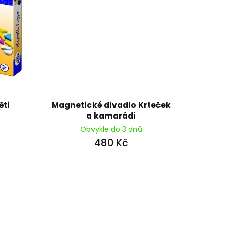
ěti
Magnetické divadlo Krteček
a kamarádi
Obvykle do 3 dnů
480 Kč