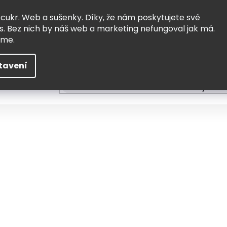
Vrácení a výměna
Doprava
 cukr. Web a sušenky. Díky, že nám poskytujete své
s. Bez nich by náš web a marketing nefungoval jak má.
eme.
tavení
HLEDAT
ní
Čtení
Tvoření a vzdělávání
Zabydlov