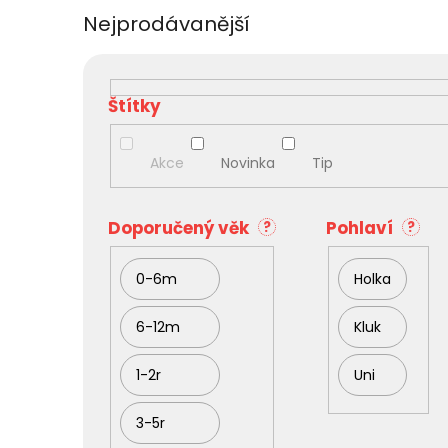
Nejprodávanější
V
ý
p
i
s
Akce
Novinka
Tip
p
r
o
Doporučený věk
Pohlaví
?
?
d
u
0-6m
Holka
k
t
ů
6-12m
Kluk
1-2r
Uni
3-5r