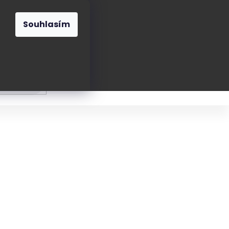
O nás
Blog
Kontakt
CZK
Souhlasím
Prázdný
košík
ání
Oblékání
Obouvání
Poukázky a přán