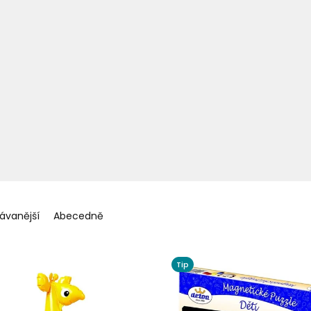
ávanější
Abecedně
Tip