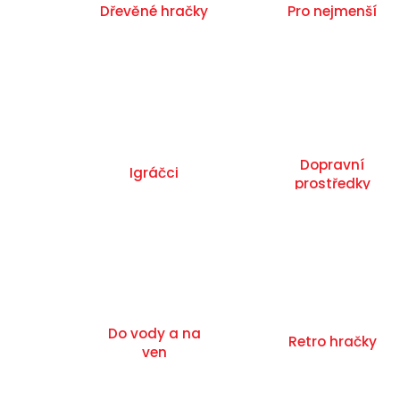
Dřevěné hračky
Pro nejmenší
Dopravní
Igráčci
prostředky
Do vody a na
Retro hračky
ven