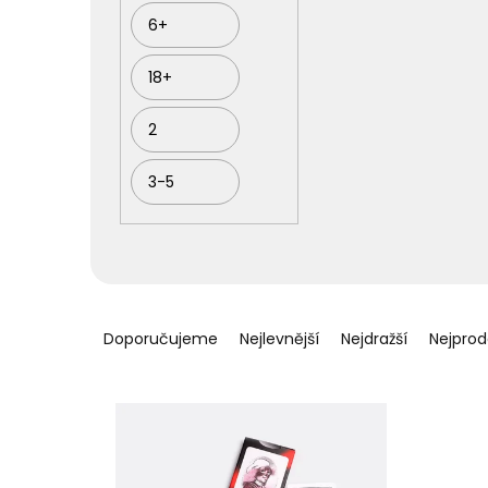
6+
18+
2
3-5
Ř
a
Doporučujeme
Nejlevnější
Nejdražší
Nejprod
z
e
n
í
p
r