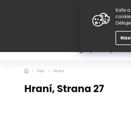
Přejít
775 407 298
na
Kafe a
obsah
cookie
Děkuj
Nas
Léto
Škola
Hugovy kousky
Hra
Vše
Hraní
Hraní
, Strana 27