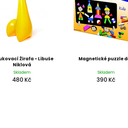
ukovací Žirafa - Libuše
Magnetické puzzle d
Niklová
Skladem
Skladem
480 Kč
390 Kč