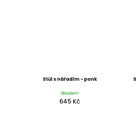
Stůl s nářadím - ponk
S
Skladem
645 Kč