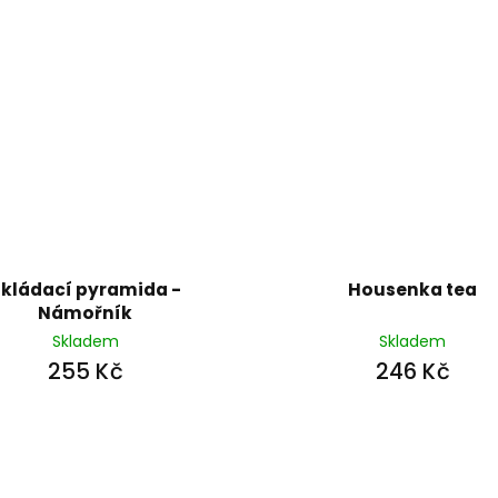
kládací pyramida -
Housenka tea
Námořník
Skladem
Skladem
255 Kč
246 Kč