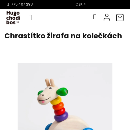
Select Language
▼
775 407 298
CZK
Chrastítko žirafa na kolečkách
Přejít
na
obsah