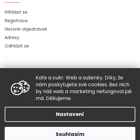
Přihlásit se
Registrace
Historie objednávek
Adresy
Odhlásit se
Kafe a cukr. Web a sušenky. Díky, že
Copyright 2026
Hugo chodí bos
. Všechna práva vyhrazena.
nám poskytujete své cookies. Bez nich
Grafický návrh vytvořil a nakódoval
Shoptak.cz
by náš web a marketing nefungoval jak
má. Děkujeme.
Vytvořil Shoptet
Nastavení
Souhlasím