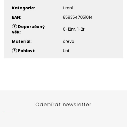
Kategorie
:
Hraní
EAN
:
8593547051014
?
Doporučený
6-12m, 1-2r
věk
:
Materiál
:
dřevo
?
Pohlaví
:
Uni
Z
á
p
a
t
Odebírat newsletter
í
Vložte svůj e-mail a my vám budeme zasílat informace o
nových produktech na našem e-shopu.