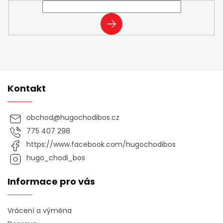
PŘIHLÁSIT
SE
Kontakt
obchod
@
hugochodibos.cz
775 407 298
https://www.facebook.com/hugochodibos
hugo_chodi_bos
Informace pro vás
Vrácení a výměna