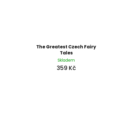
The Greatest Czech Fairy
Tales
Skladem
359 Kč
Z
á