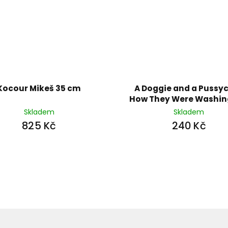
Kocour Mikeš 35 cm
A Doggie and a Pussyc
How They Were Washin
Floor
Skladem
Skladem
825 Kč
240 Kč