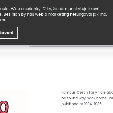
Vrácení a výměna
Doprava
 cukr. Web a sušenky. Díky, že nám poskytujete své
s. Bez nich by náš web a marketing nefungoval jak má.
eme.
tavení
HLEDAT
ní
Čtení
Tvoření a vzdělávání
Zabydlov
Famous Czech Fairy Tale abo
he found way back home. Writ
published at 1934-1936.