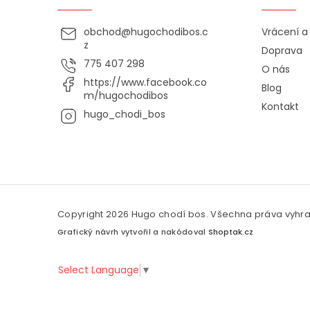
obchod
@
hugochodibos.c
Vrácení 
z
Doprava
775 407 298
O nás
https://www.facebook.co
Blog
m/hugochodibos
Kontakt
hugo_chodi_bos
Copyright 2026
Hugo chodí bos
. Všechna práva vyhr
Grafický návrh vytvořil a nakódoval
Shoptak.cz
Select Language
▼