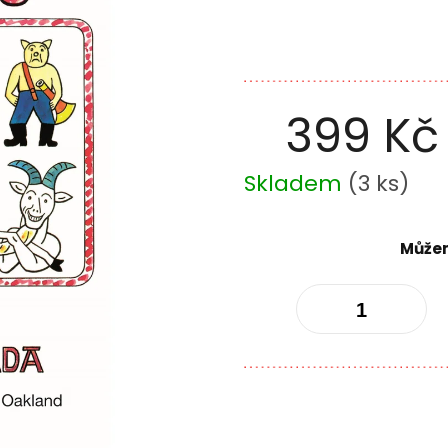
399 Kč
Měrná
Skladem
(
3 ks
)
cena:
Můžem