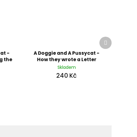
Další
produkt
at -
A Doggie and A Pussycat -
g the
How they wrote a Letter
Skladem
240 Kč