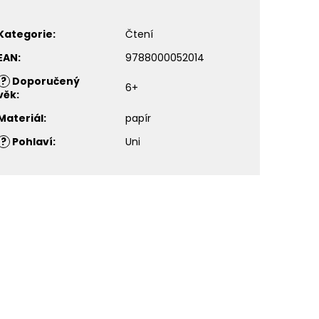
Kategorie
:
Čtení
EAN
:
9788000052014
?
Doporučený
6+
věk
:
Materiál
:
papír
?
Pohlaví
:
Uni