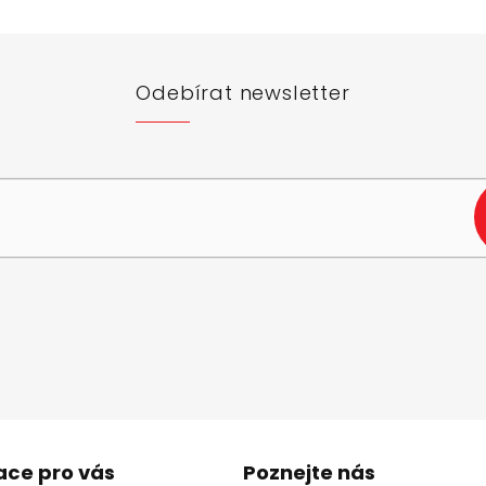
Odebírat newsletter
e-mail a my vám budeme zasílat informace o nových produktech na n
ace pro vás
Poznejte nás