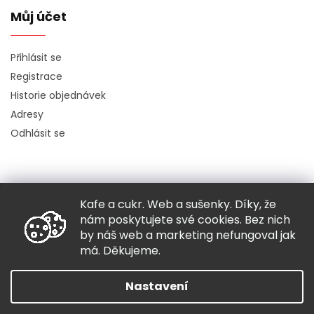
Můj účet
Přihlásit se
Registrace
Historie objednávek
Adresy
Odhlásit se
Kafe a cukr. Web a sušenky. Díky, že
Copyright 2026
Hugo chodí bos
. Všechna práva vyhrazena.
nám poskytujete své cookies. Bez nich
Grafický návrh vytvořil a nakódoval
Shoptak.cz
by náš web a marketing nefungoval jak
má. Děkujeme.
Vytvořil Shoptet
Nastavení