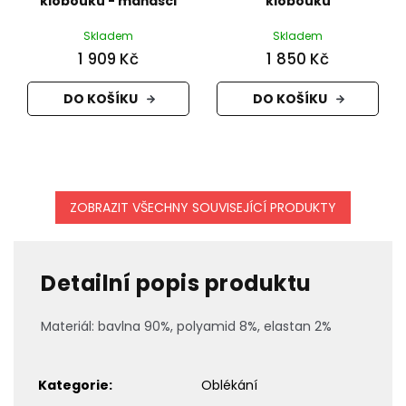
klobouku - maňásci
klobouku
Skladem
Skladem
1 909 Kč
1 850 Kč
DO KOŠÍKU
DO KOŠÍKU
ZOBRAZIT VŠECHNY SOUVISEJÍCÍ PRODUKTY
Detailní popis produktu
Materiál: bavlna 90%, polyamid 8%, elastan 2%
Kategorie
:
Oblékání