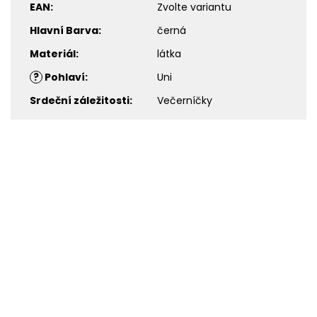
EAN
:
Zvolte variantu
Hlavní Barva
:
černá
Materiál
:
látka
?
Pohlaví
:
Uni
Srdeční záležitosti
:
Večerníčky