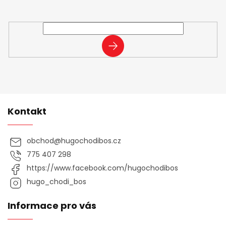
Vložte svůj e-mail a my vám budeme zasílat informace o
nových produktech na našem e-shopu.
PŘIHLÁSIT
SE
Kontakt
obchod
@
hugochodibos.cz
775 407 298
https://www.facebook.com/hugochodibos
hugo_chodi_bos
Informace pro vás