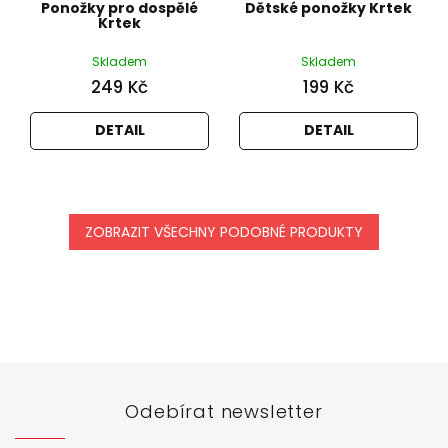
Ponožky pro dospělé
Dětské ponožky Krtek
Krtek
Skladem
Skladem
249 Kč
199 Kč
DETAIL
DETAIL
ZOBRAZIT VŠECHNY PODOBNÉ PRODUKTY
Z
á
p
a
t
Odebírat newsletter
í