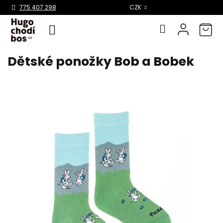
Select Language
▼
775 407 298
CZK
Dětské ponožky Bob a Bobek
Přejít
na
obsah