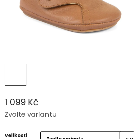
1 099 Kč
Měrná
Zvolte variantu
cena:
Velikosti