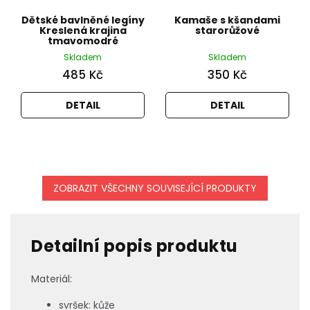
Dětské bavlněné legíny
Kamaše s kšandami
Kreslená krajina
starorůžové
tmavomodré
Skladem
Skladem
485 Kč
350 Kč
DETAIL
DETAIL
ZOBRAZIT VŠECHNY SOUVISEJÍCÍ PRODUKTY
Detailní popis produktu
M
ateriál:
svršek: kůže