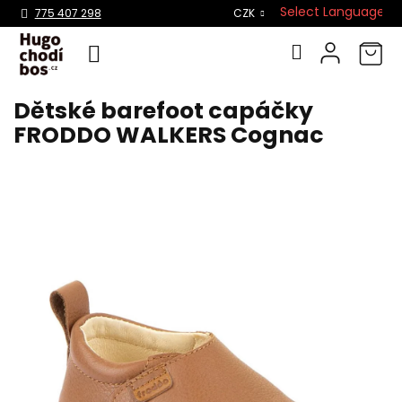
Select Language
▼
775 407 298
CZK
Dětské barefoot capáčky
Přejít
na
FRODDO WALKERS Cognac
obsah