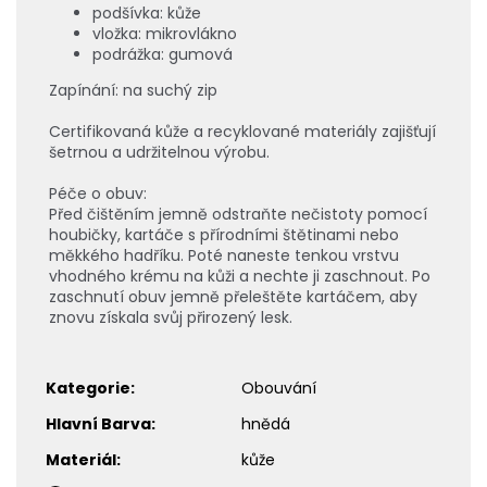
podšívka: kůže
vložka: mikrovlákno
podrážka: gumová
Zapínání: na suchý zip
Certifikovaná kůže a recyklované materiály zajišťují
šetrnou a udržitelnou výrobu.
Péče o obuv:
Před čištěním jemně odstraňte nečistoty pomocí
houbičky, kartáče s přírodními štětinami nebo
měkkého hadříku. Poté naneste tenkou vrstvu
vhodného krému na kůži a nechte ji zaschnout. Po
zaschnutí obuv jemně přeleštěte kartáčem, aby
znovu získala svůj přirozený lesk.
Kategorie
:
Obouvání
Hlavní Barva
:
hnědá
Materiál
:
kůže