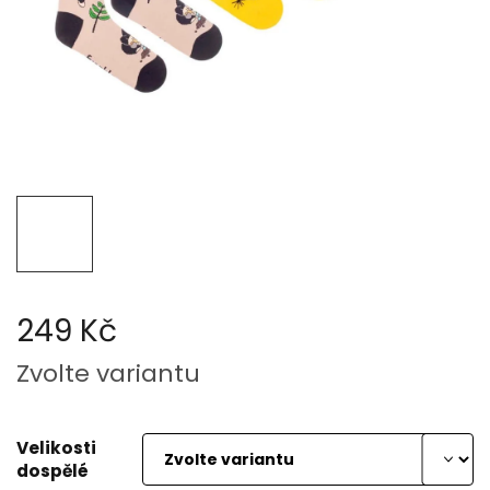
249 Kč
Měrná
Zvolte variantu
cena:
Velikosti
dospělé