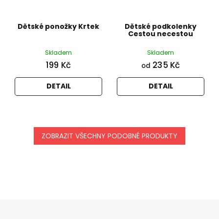
Dětské ponožky Krtek
Dětské podkolenky
Cestou necestou
Skladem
Skladem
199 Kč
235 Kč
od
DETAIL
DETAIL
ZOBRAZIT VŠECHNY PODOBNÉ PRODUKTY
Z
á
p
a