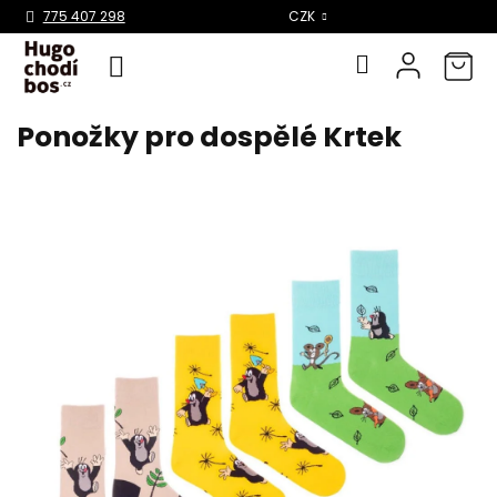
Select Language
▼
775 407 298
CZK
Ponožky pro dospělé Krtek
Přejít
na
obsah