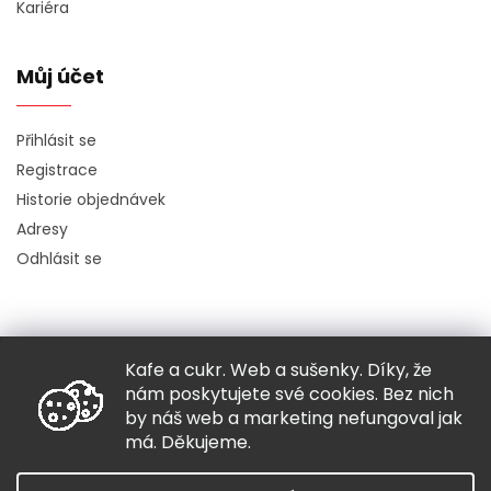
Kariéra
Můj účet
Přihlásit se
Registrace
Historie objednávek
Adresy
Odhlásit se
Kafe a cukr. Web a sušenky. Díky, že
Copyright 2026
Hugo chodí bos
. Všechna práva vyhrazena.
nám poskytujete své cookies. Bez nich
Grafický návrh vytvořil a nakódoval
Shoptak.cz
by náš web a marketing nefungoval jak
má. Děkujeme.
Vytvořil Shoptet