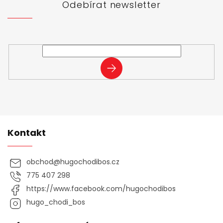
t
Odebírat newsletter
í
Vložte svůj e-mail a my vám budeme zasílat informace o
nových produktech na našem e-shopu.
PŘIHLÁSIT
SE
Kontakt
obchod
@
hugochodibos.cz
775 407 298
https://www.facebook.com/hugochodibos
hugo_chodi_bos