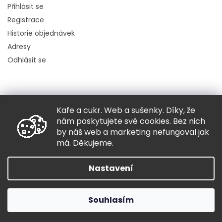
Přihlásit se
Registrace
Historie objednávek
Adresy
Odhlásit se
Kafe a cukr. Web a sušenky. Díky, že
Copyright 2026
Hugo chodí bos
. Všechna práva vyhrazena.
nám poskytujete své cookies. Bez nich
Grafický návrh vytvořil a nakódoval
Shoptak.cz
by náš web a marketing nefungoval jak
má. Děkujeme.
Vytvořil Shoptet
Nastavení
Souhlasím