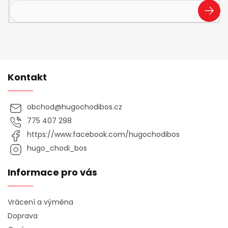
PŘIHL
SE
Kontakt
obchod
@
hugochodibos.cz
775 407 298
https://www.facebook.com/hugochodibos
hugo_chodi_bos
Informace pro vás
Vrácení a výměna
Doprava