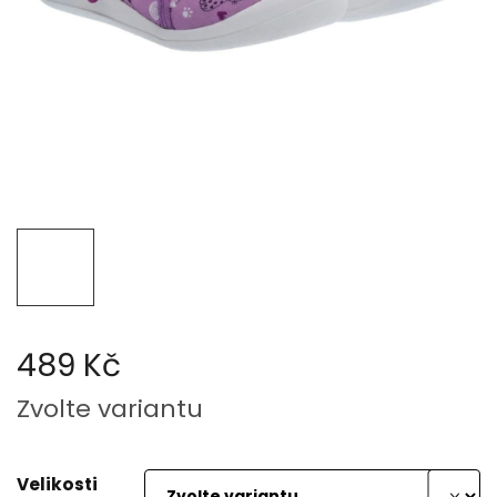
489 Kč
Měrná
Zvolte variantu
cena:
Velikosti