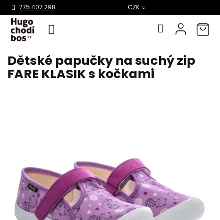
Select Language
▼
775 407 298
CZK
Dětské papučky na suchý zip
Přejít
na
FARE KLASIK s kočkami
obsah