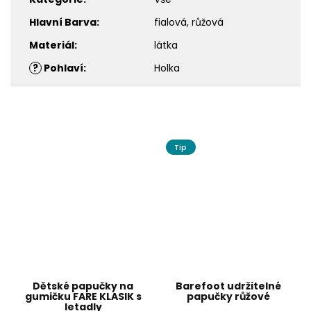
Hlavní Barva
:
fialová, růžová
Materiál
:
látka
?
Pohlaví
:
Holka
Tip
Dětské papučky na
Barefoot udržitelné
gumičku FARE KLASIK s
papučky růžové
letadly