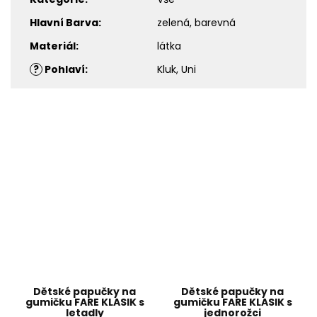
Hlavní Barva
:
zelená, barevná
Materiál
:
látka
?
Pohlaví
:
Kluk, Uni
Dětské papučky na
Dětské papučky na
gumičku FARE KLASIK s
gumičku FARE KLASIK s
letadly
jednorožci