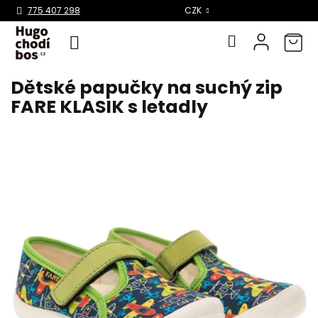
Select Language
▼
775 407 298
CZK
Dětské papučky na suchý zip
Přejít
na
FARE KLASIK s letadly
obsah