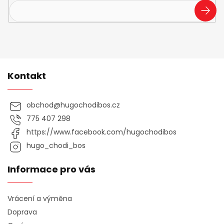
PŘIHL
SE
Kontakt
obchod
@
hugochodibos.cz
775 407 298
https://www.facebook.com/hugochodibos
hugo_chodi_bos
Informace pro vás
Vrácení a výměna
Doprava