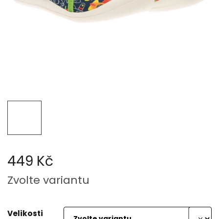
449 Kč
Měrná
Zvolte variantu
cena:
Velikosti