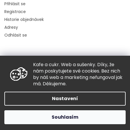
Přihlásit se
Registrace
Historie objednávek
Adresy
Odhlásit se
Kafe a cukr. Web a sušenky. Díky, že
Copyright 2026
Hugo chodí bos
. Všechna práva vyhrazena.
nám poskytujete své cookies. Bez nich
Grafický návrh vytvořil a nakódoval
Shoptak.cz
by náš web a marketing nefungoval jak
má. Děkujeme.
Vytvořil Shoptet
Nastavení
Souhlasím