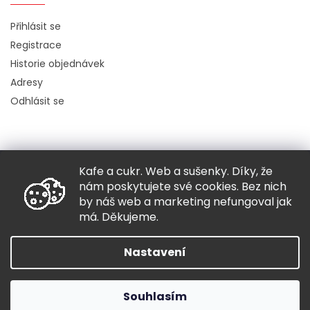
Přihlásit se
Registrace
Historie objednávek
Adresy
Odhlásit se
Kafe a cukr. Web a sušenky. Díky, že
Copyright 2026
Hugo chodí bos
. Všechna práva vyhrazena.
nám poskytujete své cookies. Bez nich
Grafický návrh vytvořil a nakódoval
Shoptak.cz
by náš web a marketing nefungoval jak
má. Děkujeme.
Vytvořil Shoptet
Nastavení
Souhlasím