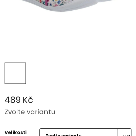
489 Kč
Měrná
Zvolte variantu
cena:
Velikosti