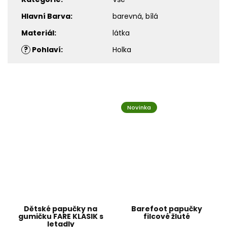
Hlavní Barva
:
barevná, bílá
Materiál
:
látka
?
Pohlaví
:
Holka
Novinka
Dětské papučky na
Barefoot papučky
gumičku FARE KLASIK s
filcové žluté
letadly