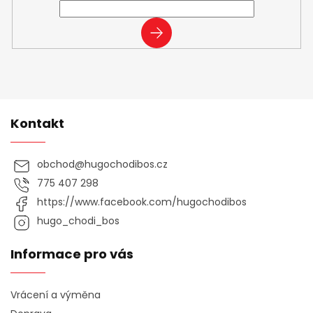
PŘIHLÁSIT
SE
Kontakt
obchod
@
hugochodibos.cz
775 407 298
https://www.facebook.com/hugochodibos
hugo_chodi_bos
Informace pro vás
Vrácení a výměna