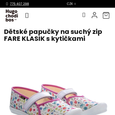
Select Language
▼
775 407 298
CZK
Dětské papučky na suchý zip
Přejít
na
FARE KLASIK s kytičkami
obsah