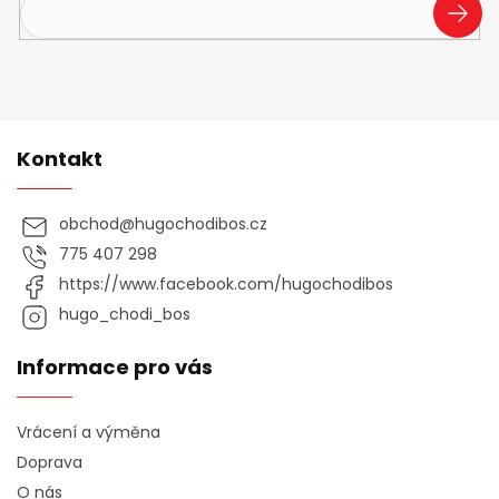
PŘIHL
SE
Kontakt
obchod
@
hugochodibos.cz
775 407 298
https://www.facebook.com/hugochodibos
hugo_chodi_bos
Informace pro vás
Vrácení a výměna
Doprava
O nás