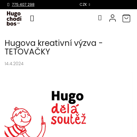
Select Language
▼
775 407 298
CZK
Přejít
Hugova kreativní výzva -
na
obsah
TETOVAČKY
14.4.2024