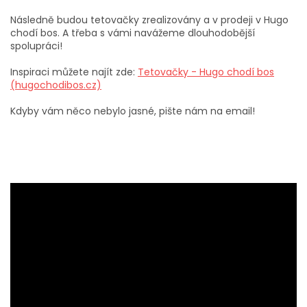
Následně budou tetovačky zrealizovány a v prodeji v Hugo
chodí bos. A třeba s vámi navážeme dlouhodobější
spolupráci!
Inspiraci můžete najít zde:
Tetovačky - Hugo chodí bos
(hugochodibos.cz)
Kdyby vám něco nebylo jasné, pište nám na email!