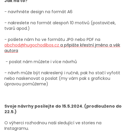
Jak na to?
- navrhněte design na formát A6
- nakreslete na formát alespoň 10 motivů (postaviček,
tvarů apod.)
- pošlete nám ho ve formátu JPG nebo PDF na
obchod@hugochodibos.cz
a připište křestní jméno a věk
autora
- poslat nám můžete i více návrhů
- návrh může být nakreslený i ručně, pak ho stačí vyfotit
nebo naskenovat a poslat (my vám pak s grafickou
úpravou pomůžeme)
Svoje návrhy posílejte do 15.5.2024. (prodlouženo do
22.5.)
O výherci rozhodnou naši sledující ve stories na
Instagramu.