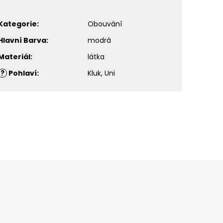
Kategorie
:
Obouvání
Hlavní Barva
:
modrá
Materiál
:
látka
?
Pohlaví
:
Kluk, Uni
ašem e-shopu.