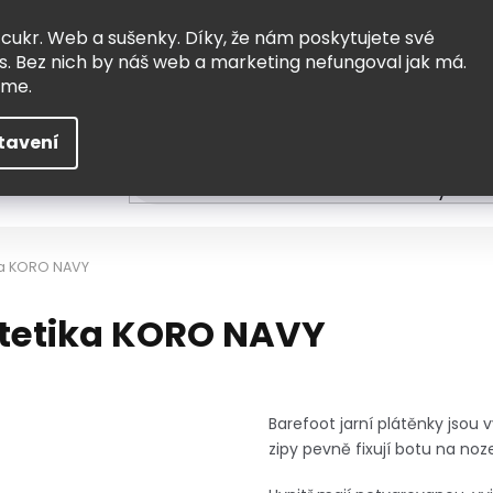
Vrácení a výměna
Doprava
 cukr. Web a sušenky. Díky, že nám poskytujete své
s. Bez nich by náš web a marketing nefungoval jak má.
eme.
tavení
HLEDAT
ní
Čtení
Tvoření a vzdělávání
Zabydlov
ika KORO NAVY
otetika KORO NAVY
Barefoot jarní plátěnky jsou 
zipy pevně fixují botu na noz