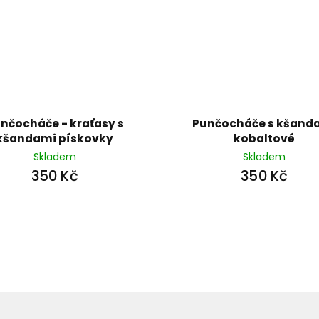
nčocháče - kraťasy s
Punčocháče s kšand
kšandami pískovky
kobaltové
Skladem
Skladem
350 Kč
350 Kč