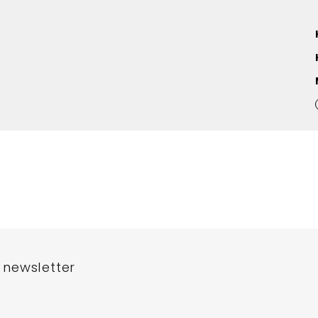
 newsletter
e-mail a my vám budeme zasílat informace o nových produktech na n