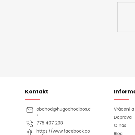
Kontakt
Inform
obchod
@
hugochodibos.c
Vrácení 
z
Doprava
775 407 298
O nás
https://www.facebook.co
Blog