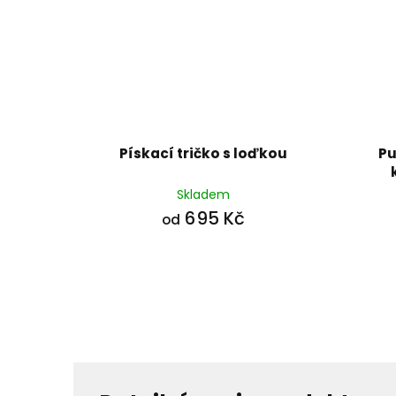
Pískací tričko s loďkou
Pu
Skladem
695 Kč
od