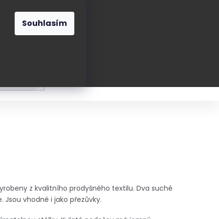
O nás
Blog
Kontakt
CZK
Souhlasím
Prázdný
košík
ání
Oblékání
Obouvání
Poukázky a přán
vyrobeny z kvalitního prodyšného textilu. Dva suché
e. Jsou vhodné i jako přezůvky.