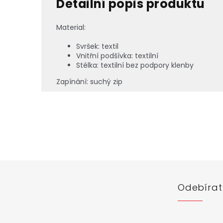
Detailní popis produktu
Material:
Svršek: textil
Vnitřní podšívka:
textilní
Stélka:
textilní bez podpory klenby
Zapínání:
suchý zip
Z
á
p
a
t
í
Odebírat
Vložte svůj 