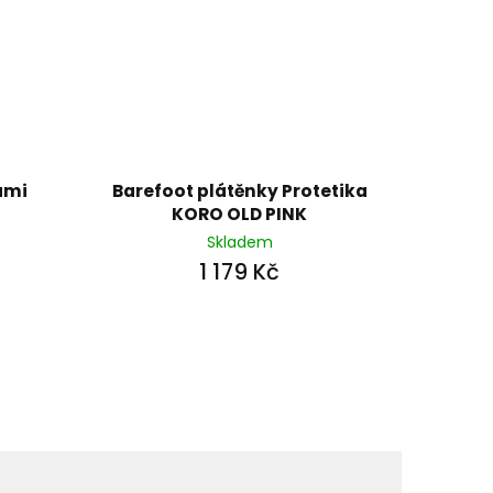
ami
Barefoot plátěnky Protetika
KORO OLD PINK
Skladem
1 179 Kč