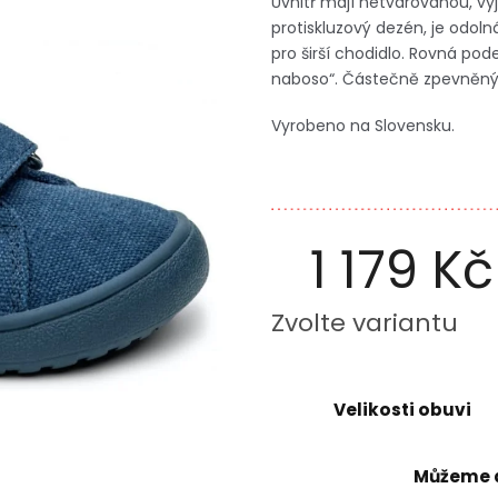
Uvnitř mají netvarovanou, v
protiskluzový dezén, je odoln
pro širší chodidlo. Rovná pod
naboso“. Částečně zpevněný
Vyrobeno na Slovensku.
1 179 Kč
Měrná
Zvolte variantu
cena:
Velikosti obuvi
Můžeme d