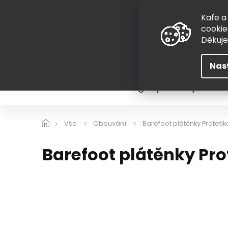
Přejít
775 407 298
na
Kafe a
obsah
cookie
Děkuj
Nas
Léto
Škola
Hugovy kousky
Hra
Vše
Obouvání
Barefoot plátěnky Protet
Barefoot plátěnky Pr