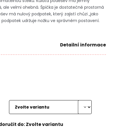
yjímatelnou stélku. Kulatá podešev má jemný
á, ale velmi ohebná. Špička je dostatečně prostorná
ešev má nulový podpatek, který zajistí chůzi „jako
 podpatek udržuje nožku ve správném postavení.
Detailní informace
oručit do:
Zvolte variantu