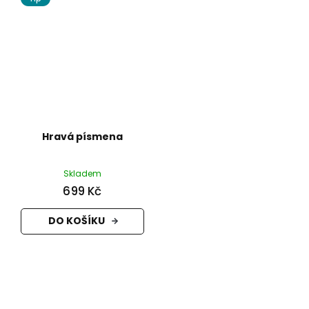
Hravá písmena
Skladem
699 Kč
DO KOŠÍKU
Z