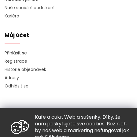
Naše sociální podnikání
Kariéra
Můj účet
Přihlásit se
Registrace
Historie objednávek
Adresy
Odhlásit se
Kafe a cukr. Web a sušenky. Díky, že
Copyright 2026
Hugo chodí bos
. Všechna práva vyhrazena.
nám poskytujete své cookies. Bez nich
Grafický návrh vytvořil a nakódoval
Shoptak.cz
by náš web a marketing nefungoval jak