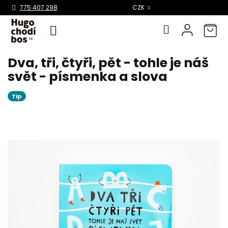
Select Language
▼
775 407 298
CZK
Dva, tři, čtyři, pět - tohle je náš
Přejít
na
svět - písmenka a slova
obsah
Tip