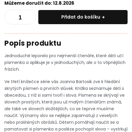
Můžeme doručit do:
12.8.2026
Přidat do košíku
Jednoduché leporelo pro nejmenší čtenáře, které děti učí
písmenka a aplikuje je v jednoduchých, ale o to vtipnějších
frázích.
Ve třetí knížečce série vás Joanna Bartosik zve k hledání
skrytých písmen a prvních slůvek. Knížka seznamuje děti s
abecedou, z níž si sami tvoří i slova. Písmena se skrývají ve
slovech prostých, která jsou už malým čtenářům známá,
ale také ve slovech složitějších, co se teprve musíme
naučit. Významy slov se nejlépe zapamatují z veselých
nebo praštěných obrázků. Dětem pomáhají naučit se a
pamatovat si písmenka a posléze pochopit slova – vystrkují