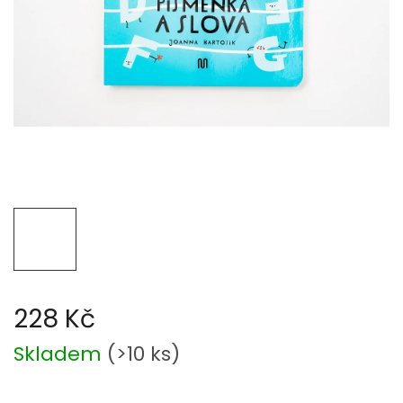
228 Kč
Měrná
Skladem
(
>10 ks
)
cena: