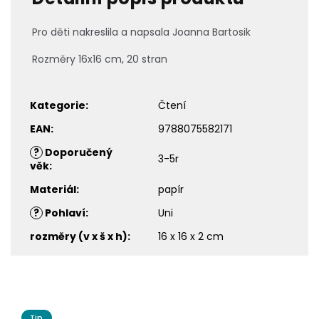
Pro děti nakreslila a napsala Joanna Bartosik
Rozměry 16x16 cm, 20 stran
Kategorie
:
Čtení
EAN
:
9788075582171
?
Doporučený
3-5r
věk
:
Materiál
:
papír
?
Pohlaví
:
Uni
rozměry (v x š x h)
:
16 x 16 x 2 cm
Tip