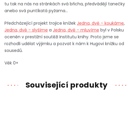
tu tak na nás na stránkách svá břicha, předvádějí tanečky
anebo svá puntíkatá pyžama…
Předcházející projekt trojice knížek
Jedna, dvě – koukáme
,
Jedna, dvě – slyšíme
a
Jedna, dvě – mluvíme
byl v Polsku
oceněn v prestižní soutěži Institutu knihy. Proto jsme se
rozhodli udělat výjimku a pozvat k nám k Hugovi knížku od
sousedů.
Věk 0+
Související produkty