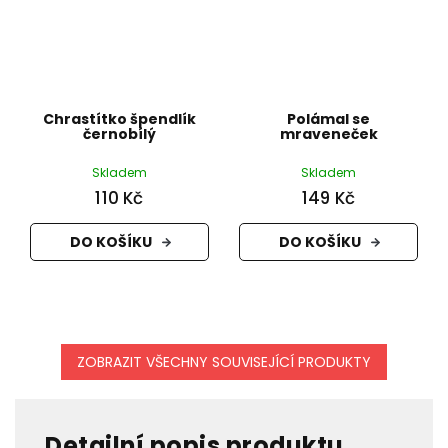
Chrastítko špendlík
Polámal se
černobílý
mraveneček
Skladem
Skladem
110 Kč
149 Kč
DO KOŠÍKU
DO KOŠÍKU
ZOBRAZIT VŠECHNY SOUVISEJÍCÍ PRODUKTY
Detailní popis produktu