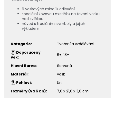
6 voskových mincí k odlévání
speciální kovovou mističku na tavení vosku
nad svíčkou
návod s tradičními symboly a jejich
výkladem
Kategorie
:
Tvoření a vzdělávání
?
Doporučený
6+, 18+
věk
:
Hlavní Barva
:
červená
Materiál
:
vosk
?
Pohlaví
:
Uni
rozměry (v x š x h)
:
7,6 x 21,6 x 3,6 cm