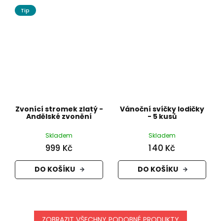
Tip
Zvonící stromek zlatý -
Vánoční svíčky lodičky
Andělské zvonění
- 5 kusů
Skladem
Skladem
999 Kč
140 Kč
DO KOŠÍKU
DO KOŠÍKU
ZOBRAZIT VŠECHNY PODOBNÉ PRODUKTY