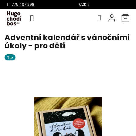
Select Language
▼
775 407 298
CZK
Adventní kalendář s vánočními
Přejít
na
úkoly - pro děti
obsah
Tip