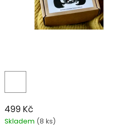
499 Kč
Měrná
Skladem
(
8 ks
)
cena: