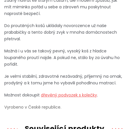
Žádný návrat ke starým časům, ale moderní způsob, jak
mít miminko pořád u sebe a zároveň mu poskytnout
naprosté bezpečí.
Do proutěných košů ukládaly novorozence už naše
prababičky a tento dobrý zvyk v mnoha domácnostech
přetrval.
Možná i u vás se takový pevný, vysoký koš z hladce
loupaného proutí najde. A pokud ne, stálo by za úvahu ho
pořídit.
Je velmi stabilní, zdravotně nezávadný, příjemný na omak,
prodyšný a k tomu jsme ho vybavili pohodlnou matrací.
Možnost dokoupit
dřevěný podvozek s kolečky
.
Vyrobeno v České republice.
Související produkty