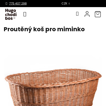
Select Language
▼
775 407 298
CZK
Proutěný koš pro miminko
Přejít
na
obsah