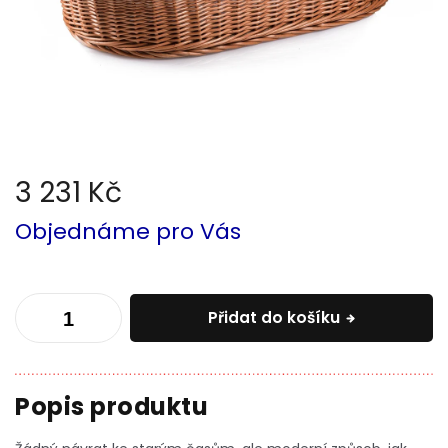
3 231 Kč
Měrná
Objednáme pro Vás
cena:
Přidat do košíku