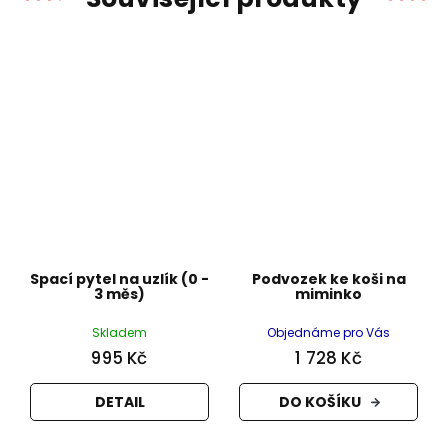
Spací pytel na uzlík (0 -
Podvozek ke koši na
3 měs)
miminko
Skladem
Objednáme pro Vás
995 Kč
1 728 Kč
DETAIL
DO KOŠÍKU