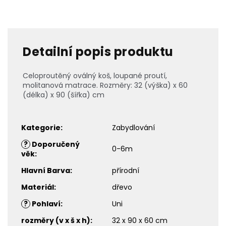
Detailní popis produktu
Celoproutěný oválný koš, loupané proutí,
molitanová matrace. Rozměry: 32 (výška) x 60
(délka) x 90 (šířka) cm
Kategorie
:
Zabydlování
?
Doporučený
0-6m
věk
:
Hlavní Barva
:
přírodní
Materiál
:
dřevo
?
Pohlaví
:
Uni
rozměry (v x š x h)
:
32 x 90 x 60 cm