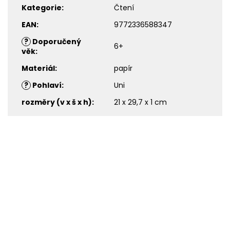
Kategorie
:
Čtení
EAN
:
9772336588347
?
Doporučený
6+
věk
:
Materiál
:
papír
?
Pohlaví
:
Uni
rozměry (v x š x h)
:
21 x 29,7 x 1 cm