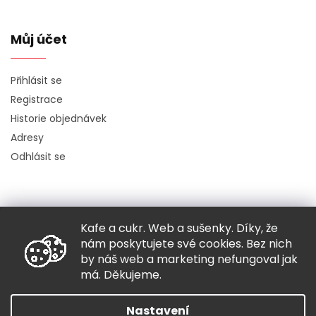
Můj účet
Přihlásit se
Registrace
Historie objednávek
Adresy
Odhlásit se
Kafe a cukr. Web a sušenky. Díky, že
Copyright 2026
Hugo chodí bos
. Všechna práva vyhrazena.
nám poskytujete své cookies. Bez nich
Grafický návrh vytvořil a nakódoval
Shoptak.cz
by náš web a marketing nefungoval jak
má. Děkujeme.
Vytvořil Shoptet
Nastavení