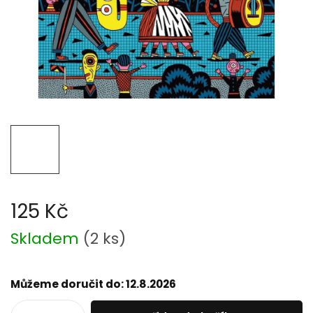
125 Kč
Měrná
Skladem
(
2 ks
)
cena:
Můžeme doručit do:
12.8.2026