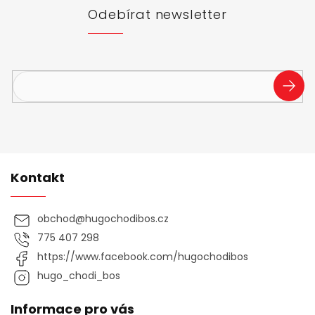
t
Odebírat newsletter
í
Vložte svůj e-mail a my vám budeme zasílat informace o
nových produktech na našem e-shopu.
PŘIHL
SE
Kontakt
obchod
@
hugochodibos.cz
775 407 298
https://www.facebook.com/hugochodibos
hugo_chodi_bos
Informace pro vás