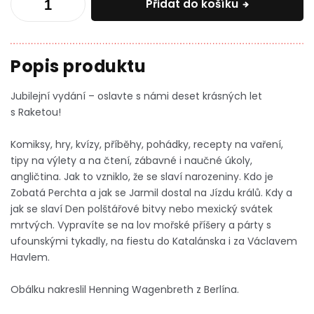
Přidat do košíku
Jubilejní vydání – oslavte s námi deset krásných let
s Raketou!
Komiksy, hry, kvízy, příběhy, pohádky, recepty na vaření,
tipy na výlety a na čtení, zábavné i naučné úkoly,
angličtina. Jak to vzniklo, že se slaví narozeniny. Kdo je
Zobatá Perchta a jak se Jarmil dostal na Jízdu králů. Kdy a
jak se slaví Den polštářové bitvy nebo mexický svátek
mrtvých. Vypravíte se na lov mořské příšery a párty s
ufounskými tykadly, na fiestu do Katalánska i za Václavem
Havlem.
Obálku nakreslil Henning Wagenbreth z Berlína.