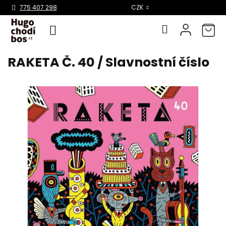
Select Language
▼
775 407 298
CZK
RAKETA Č. 40 / Slavnostní číslo
Přejít
na
obsah