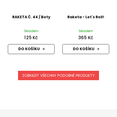
RAKETA Č. 44 / Boty
Raketa - Let's Roll!
Skladem
Skladem
125 Kč
365 Kč
DO KOŠÍKU
DO KOŠÍKU
ZOBRAZIT VŠECHNY PODOBNÉ PRODUKTY
Z
á
p
a