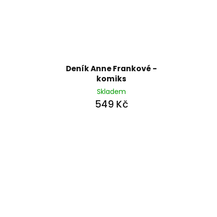
Deník Anne Frankové -
komiks
Skladem
549 Kč
Z
á
p