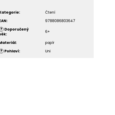
Kategorie
:
Čtení
EAN
:
9788086803647
?
Doporučený
6+
věk
:
Materiál
:
papír
?
Pohlaví
:
Uni