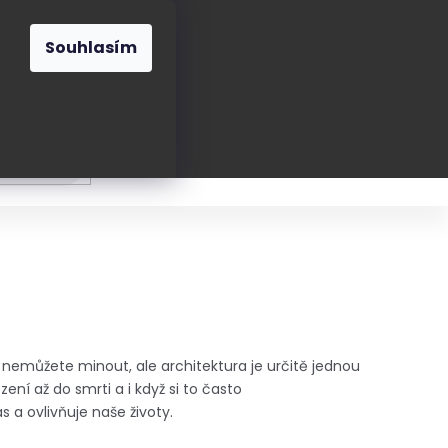
O nás
Blog
Kontakt
CZK
Souhlasím
Prázdný
košík
ání
Oblékání
Obouvání
Poukázky a přán
ě nemůžete minout, ale architektura je určitě jednou
ení až do smrti a i když si to často
a ovlivňuje naše životy.