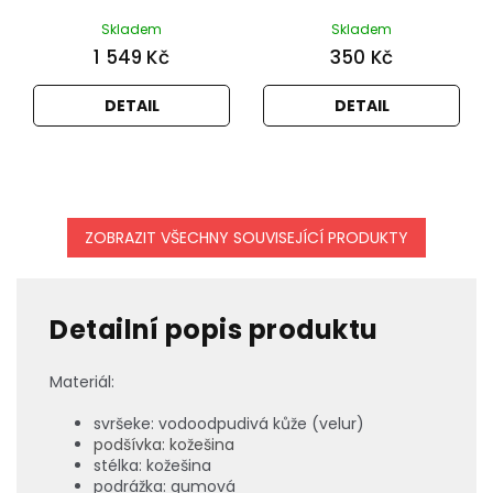
Skladem
Skladem
1 549 Kč
350 Kč
DETAIL
DETAIL
ZOBRAZIT VŠECHNY SOUVISEJÍCÍ PRODUKTY
Detailní popis produktu
M
ateriál:
svršeke: vodoodpudivá kůže (velur)
podšívka: kožešina
stélka: kožešina
podrážka: gumová