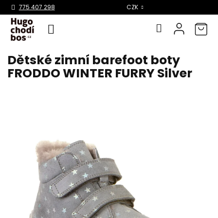
Select Language
▼
775 407 298
CZK
Dětské zimní barefoot boty
Přejít
na
FRODDO WINTER FURRY Silver
obsah