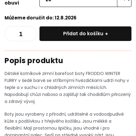
obuvi
Můžeme doručit do:
12.8.2026
Přidat do košíku
Dětské kotníkové zimní barefoot boty FRODDO WINTER
FURRY v šedé barvě se stříbrnými hvězdičkami udrží nohy v
teple a v suchu i v chladných zimních měsících.
Napodobují chůzi naboso a zajišťují tak chodidlům přirozený
a zdravý vývoj.
Boty jsou vyrobeny z přírodní, udržitelné a vodoodpudivé
kůže s podšívkou z hřejivého kožíšku. Jsou měkké a
flexibilní. Mají prostornou špičku, jsou vhodné i pro
dominantní palec. Sedí na středně vysoký nárt, jsou