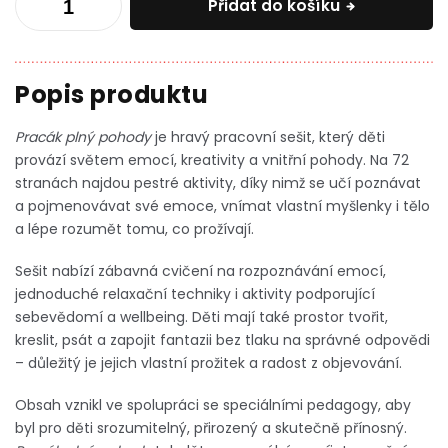
Přidat do košíku
Pracák plný pohody
je hravý pracovní sešit, který děti
provází světem emocí, kreativity a vnitřní pohody. Na 72
stranách najdou pestré aktivity, díky nimž se učí poznávat
a pojmenovávat své emoce, vnímat vlastní myšlenky i tělo
a lépe rozumět tomu, co prožívají.
Sešit nabízí zábavná cvičení na rozpoznávání emocí,
jednoduché relaxační techniky i aktivity podporující
sebevědomí a wellbeing. Děti mají také prostor tvořit,
kreslit, psát a zapojit fantazii bez tlaku na správné odpovědi
– důležitý je jejich vlastní prožitek a radost z objevování.
Obsah vznikl ve spolupráci se speciálními pedagogy, aby
byl pro děti srozumitelný, přirozený a skutečně přínosný.