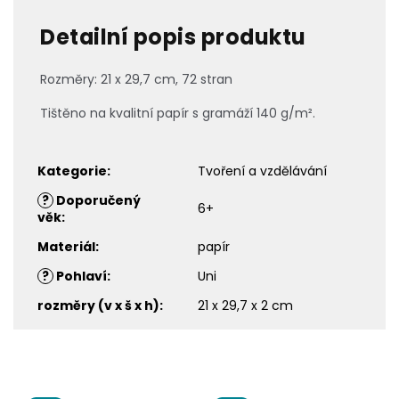
Detailní popis produktu
Rozměry: 21 x 29,7 cm, 72 stran
Tištěno na kvalitní papír s gramáží 140 g/m².
Kategorie
:
Tvoření a vzdělávání
?
Doporučený
6+
věk
:
Materiál
:
papír
?
Pohlaví
:
Uni
rozměry (v x š x h)
:
21 x 29,7 x 2 cm