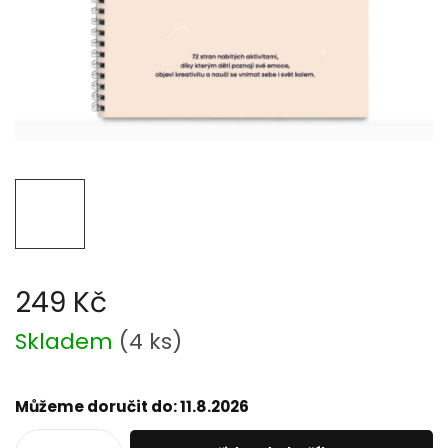
249 Kč
Měrná
Skladem
(
4 ks
)
cena:
Můžeme doručit do:
11.8.2026