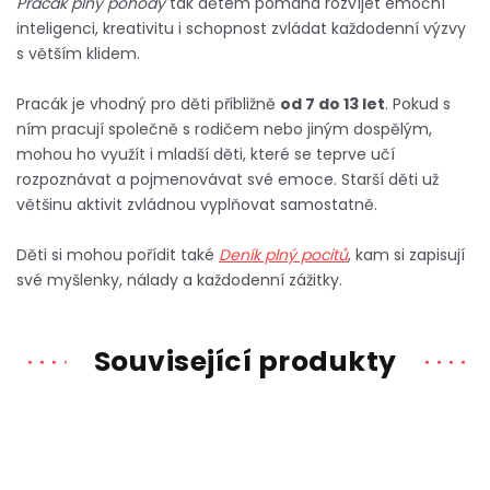
Pracák plný pohody
tak dětem pomáhá rozvíjet emoční
inteligenci, kreativitu i schopnost zvládat každodenní výzvy
s větším klidem.
Pracák je vhodný pro děti přibližně
od 7 do 13 let
. Pokud s
ním pracují společně s rodičem nebo jiným dospělým,
mohou ho využít i
mladší děti, které se teprve učí
rozpoznávat a pojmenovávat své emoce. Starší děti už
většinu aktivit zvládnou vyplňovat samostatně.
Děti si mohou pořídit také
Deník plný pocitů
, kam si zapisují
své myšlenky, nálady a každodenní zážitky.
Související produkty