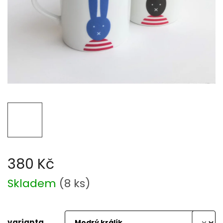
380 Kč
Měrná
Skladem
(
8 ks
)
cena:
varianta