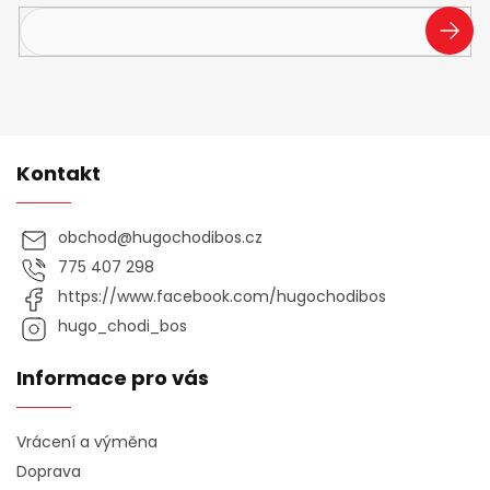
PŘIHL
SE
Kontakt
obchod
@
hugochodibos.cz
775 407 298
https://www.facebook.com/hugochodibos
hugo_chodi_bos
Informace pro vás
Vrácení a výměna
Doprava