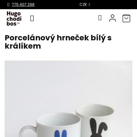
Select Language
▼
775 407 298
CZK
Porcelánový hrneček bílý s
Přejít
na
králíkem
obsah