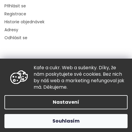
Přihlásit se
Registrace
Historie objednávek
Adresy
Odhlásit se
Kafe a cukr. Web a sušenky. Díky, že
Copyright 2026
Hugo chodí bos
. Všechna práva vyhrazena.
nám poskytujete své cookies. Bez nich
Grafický návrh vytvořil a nakódoval
Shoptak.cz
by náš web a marketing nefungoval jak
má. Děkujeme.
Vytvořil Shoptet
Nastavení
Souhlasím