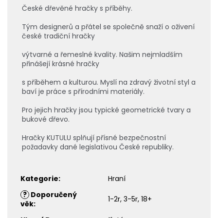
České dřevěné hračky s příběhy.
Tým designerů a přátel se společně snaží o oživení
české tradiční hračky
výtvarné a řemeslné kvality. Našim nejmladším
přinášejí krásné hračky
s příběhem a kulturou. Myslí na zdravý životní styl a
baví je práce s přírodními materiály.
Pro jejich hračky jsou typické geometrické tvary a
bukové dřevo.
Hračky KUTULU splňují přísné bezpečnostní
požadavky dané legislativou České republiky.
Kategorie
:
Hraní
?
Doporučený
1-2r, 3-5r, 18+
věk
: