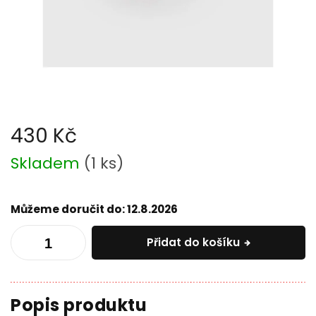
430 Kč
Měrná
Skladem
(
1 ks
)
cena:
Můžeme doručit do:
12.8.2026
Přidat do košíku