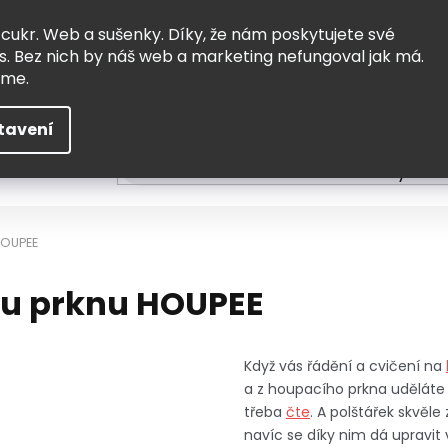
Vrácení a výměna
Doprava
 cukr. Web a sušenky. Díky, že nám poskytujete své
s. Bez nich by náš web a marketing nefungoval jak má.
eme.
tavení
HLEDAT
ní
Čtení
Tvoření a vzdělávání
Zabydlov
HOUPEE
mu prknu HOUPEE
Když vás řádění a cvičení na
a z houpacího prkna uděláte 
třeba
čte
. A polštářek skvěl
navíc se díky nim dá upravit 