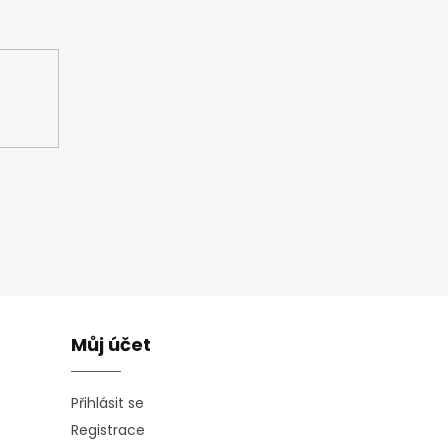
ašem e-shopu.
Můj účet
Přihlásit se
Registrace