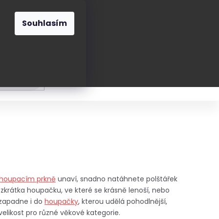
O nás
Blog
Kontakt
CZK
Souhlasím
Prázdný
košík
ání
Oblékání
Obouvání
Poukázky a přán
houpacím prkně
unaví, snadno natáhnete polštářek
zkrátka houpačku, ve které se krásně lenoší, nebo
e zapadne i do
houpačky
, kterou udělá pohodlnější,
velikost pro různé věkové kategorie.