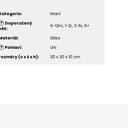
Kategorie
:
Hraní
?
Doporučený
6-12m, 1-2r, 3-5r, 6+
věk
:
Materiál
:
látka
?
Pohlaví
:
Uni
rozměry (v x š x h)
:
30 x 30 x 10 cm