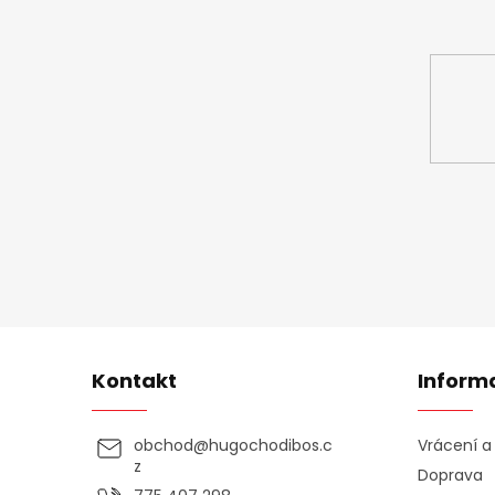
Vložte svůj 
Kontakt
Inform
obchod
@
hugochodibos.c
Vrácení 
z
Doprava