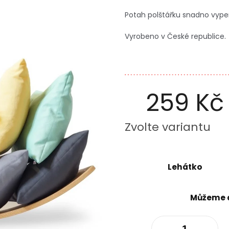
Potah polštářku snadno vype
Vyrobeno v České republice.
259 Kč
Měrná
Zvolte variantu
cena:
Lehátko
Můžeme d