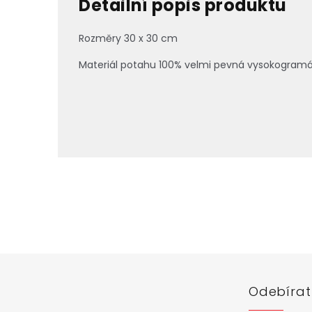
Detailní popis produktu
Rozměry 30 x 30 cm
Materiál potahu 100% velmi pevná vysokogramáž
Z
á
p
a
t
í
Odebírat