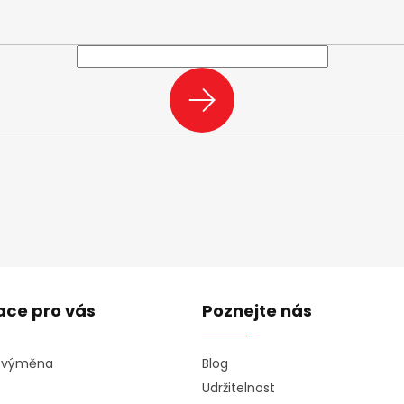
e-mail a my vám budeme zasílat informace o nových produktech na n
PŘIHLÁSIT
SE
ace pro vás
Poznejte nás
a výměna
Blog
Udržitelnost