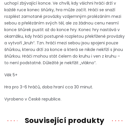
uchopí zbývající konce. Ve chvíli, kdy všichni hráči drží v
každé ruce konec šňůrky, hra může začít. Hráči se snaží
rozplést zamotané provázky vzájemným prolézáním mezi
sebou a přelézáním svých těl, ale za žádnou cenu nesmí
konce šňůrek pustit až do konce hry. Konec hry nastává v
okamžiku, kdy hráči postupně rozpletou překřížené provázky
a vytvoří „kruh“. Tzn. hráči mezi sebou jsou spojeni pouze
šňůrkou, kterou drží za konce a která se nikde nekříží s jinou
šňůrkou. Hráči mohou stát čelem do kruhu i ven z kruhu –
to není podstatné. Důležité je nekřížit „vlákno“.
Věk 5+
Hra pro 3-6 hráčů, doba hraní cca 30 minut.
Vyrobeno v České republice.
Související produkty