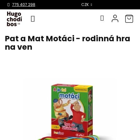
Select Language
▼
775 407 298
CZK
Pat a Mat Motáci - rodinná hra
Přejít
na
na ven
obsah