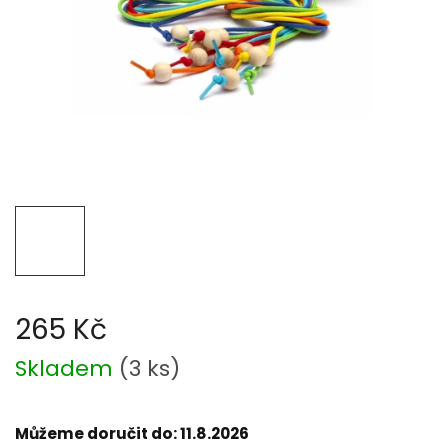
265 Kč
Měrná
Skladem
(
3 ks
)
cena:
Můžeme doručit do:
11.8.2026