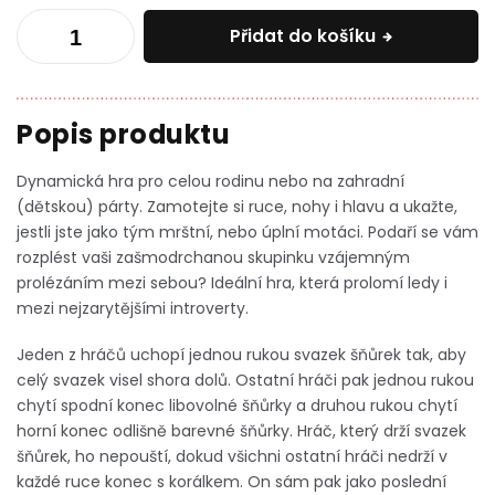
Přidat do košíku
Dynamická hra pro celou rodinu nebo na zahradní
(dětskou) párty. Zamotejte si ruce, nohy i hlavu a ukažte,
jestli jste jako tým mrštní, nebo úplní motáci.
Podaří se vám
rozplést vaši zašmodrchanou skupinku vzájemným
prolézáním mezi sebou? Ideální hra, která prolomí ledy i
mezi nejzarytějšími introverty.
Jeden z hráčů uchopí jednou rukou svazek šňůrek tak, aby
celý svazek visel shora dolů. Ostatní hráči pak jednou rukou
chytí spodní konec libovolné šňůrky a druhou rukou chytí
horní konec odlišně barevné šňůrky. Hráč, který drží svazek
šňůrek, ho nepouští, dokud všichni ostatní hráči nedrží v
každé ruce konec s korálkem. On sám pak jako poslední