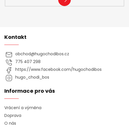
SE
Kontakt
obchod
@
hugochodibos.cz
775 407 298
https://www.facebook.com/hugochodibos
hugo_chodi_bos
Informace pro vás
Vrácení a výměna
Doprava
O nás