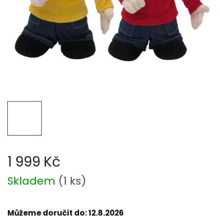
1 999 Kč
Měrná
Skladem
(
1 ks
)
cena:
Můžeme doručit do:
12.8.2026