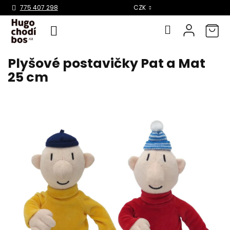
Select Language
▼
775 407 298
CZK
Plyšové postavičky Pat a Mat
Přejít
na
25 cm
obsah