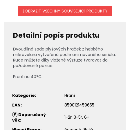
ZOBRAZIT VŠECHNY SOUVISEJÍCÍ PRODUKTY
Detailní popis produktu
Dvoudílná sada plyšových hraček z hebkého
mikroveluru vytvořená podle animovaného seriálu.
Ruce můžete díky vložené výztuze tvarovat do
požadované pozice.
Praní na 40°C.
Kategorie
:
Hraní
EAN
:
8590121459655
?
Doporučený
1-2r, 3-5r, 6+
věk
:
Hlavní Barva
:
červená, žlutá