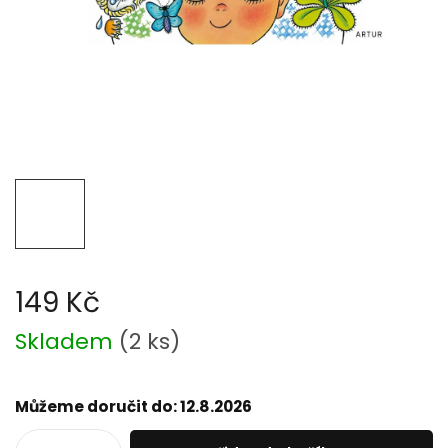
149 Kč
Měrná
Skladem
(
2 ks
)
cena:
Můžeme doručit do:
12.8.2026