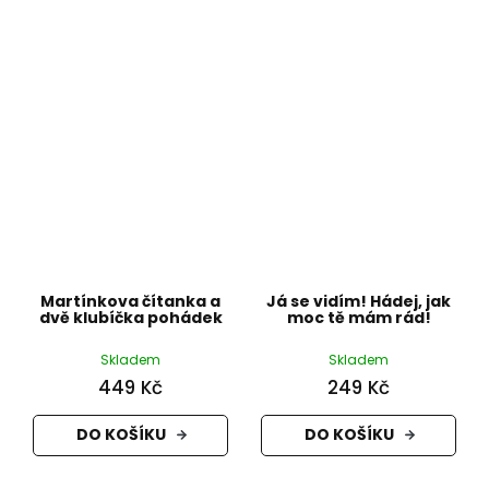
Martínkova čítanka a
Já se vidím! Hádej, jak
dvě klubíčka pohádek
moc tě mám rád!
Skladem
Skladem
449 Kč
249 Kč
DO KOŠÍKU
DO KOŠÍKU