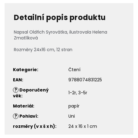
Detailní popis produktu
Napsal Oldřich Syrovátka, ilustrovala Helena
Zmatlíková
Rozměry 24x16 cm, 12 stran
Kategorie
:
Čtení
EAN
:
9788074831225
?
Doporučený
1-2r, 3-5r
věk
:
Materiál
:
papír
?
Pohlaví
:
Uni
rozměry (v x š x h)
:
24 x 16 x 1 cm