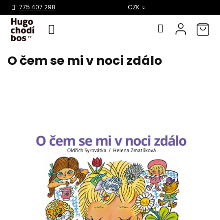
Select Language
▼
775 407 298
CZK
O čem se mi v noci zdálo
Přejít
na
obsah