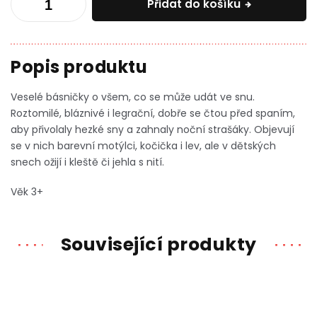
Přidat do košíku
Veselé básničky o všem, co se může udát ve snu.
Roztomilé, bláznivé i legrační, dobře se čtou před spaním,
aby přivolaly hezké sny a zahnaly noční strašáky.
Objevují
se v nich barevní motýlci, kočička i lev, ale v dětských
snech ožijí i kleště či jehla s nití.
Věk 3+
Související produkty