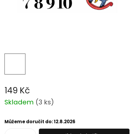
149 Kč
Měrná
Skladem
(
3 ks
)
cena:
Můžeme doručit do:
12.8.2026