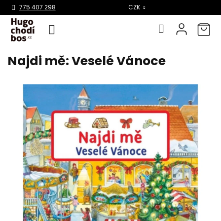
Select Language
▼
775 407 298
CZK
Najdi mě: Veselé Vánoce
Přejít
na
obsah