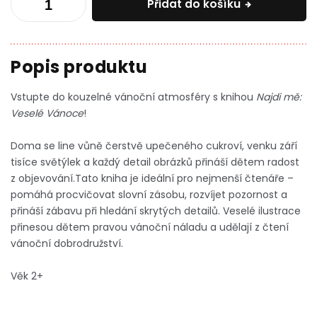
Přidat do košíku
Vstupte do kouzelné vánoční atmosféry s knihou
Najdi mě:
Veselé Vánoce
!
Doma se line vůně čerstvě upečeného cukroví, venku září
tisíce světýlek a každý detail obrázků přináší dětem radost
z objevování.
Tato kniha je ideální pro nejmenší čtenáře –
pomáhá procvičovat slovní zásobu, rozvíjet pozornost a
přináší zábavu při hledání skrytých detailů. Veselé ilustrace
přinesou dětem pravou vánoční náladu
a udělají z čtení
vánoční dobrodružství.
Věk 2+