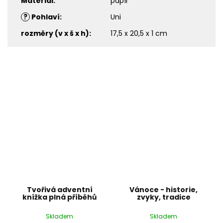
Materiál
:
papír
?
Pohlaví
:
Uni
rozměry (v x š x h)
:
17,5 x 20,5 x 1 cm
Tvořivá adventní
Vánoce - historie,
knížka plná příběhů
zvyky, tradice
Skladem
Skladem