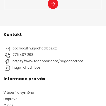
PŘIHLÁSIT
SE
Kontakt
obchod
@
hugochodibos.cz
775 407 298
https://www.facebook.com/hugochodibos
hugo_chodi_bos
Informace pro vás
Vrácení a výměna
Doprava
O nás