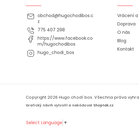
obchod
@
hugochodibos.c
Vrácení 
z
Doprava
775 407 298
O nás
https://www.facebook.co
Blog
m/hugochodibos
Kontakt
hugo_chodi_bos
Copyright 2026
Hugo chodí bos
. Všechna práva vyhr
Grafický návrh vytvořil a nakódoval
Shoptak.cz
Select Language
▼