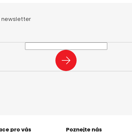
 newsletter
e-mail a my vám budeme zasílat informace o nových produktech na n
PŘIHLÁSIT
SE
ace pro vás
Poznejte nás