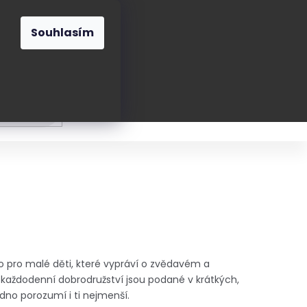
O nás
Blog
Kontakt
CZK
Souhlasím
Prázdný
košík
ání
Oblékání
Obouvání
Poukázky a přán
lo pro malé děti, které vypráví o zvědavém a
aždodenní dobrodružství jsou podané v krátkých,
dno porozumí i ti nejmenší.