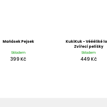
Maňásek Pejsek
KukiKuk - Véééliké l
Zvířecí pelíšky
Skladem
Skladem
399 Kč
449 Kč