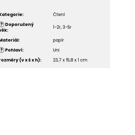
Kategorie
:
Čtení
?
Doporučený
1-2r, 3-5r
věk
:
Materiál
:
papír
?
Pohlaví
:
Uni
rozměry (v x š x h)
:
23,7 x 15,8 x 1 cm