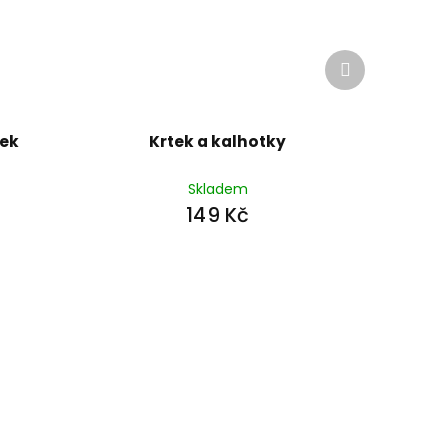
Další
produkt
sek
Krtek a kalhotky
Skladem
149 Kč