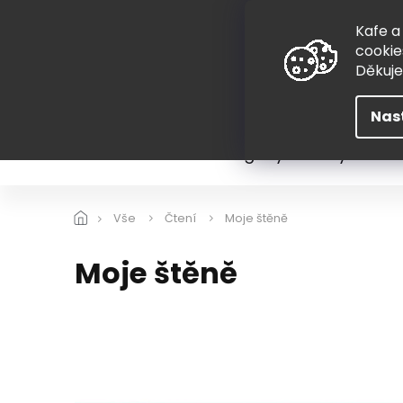
Přejít
775 407 298
na
Kafe a
obsah
cookie
Děkuj
Nas
Léto
Škola
Hugovy kousky
Hra
Vše
Čtení
Moje štěně
Moje štěně