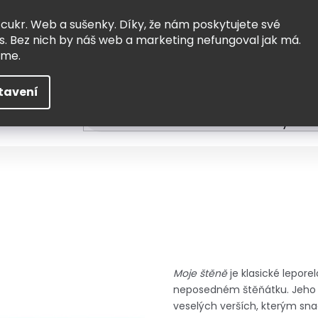
Vrácení a výměna
Doprava
 cukr. Web a sušenky. Díky, že nám poskytujete své
s. Bez nich by náš web a marketing nefungoval jak má.
eme.
tavení
HLEDAT
ní
Čtení
Tvoření a vzdělávání
Zabydlov
Moje štěně
je klasické lepore
neposedném štěňátku. Jeho k
veselých verších, kterým sna