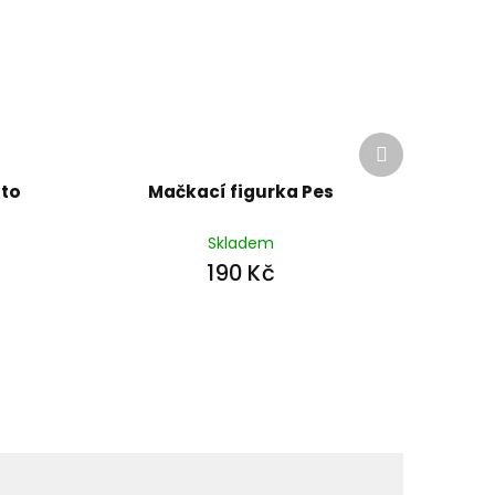
Další
produkt
oto
Mačkací figurka Pes
Skladem
190 Kč