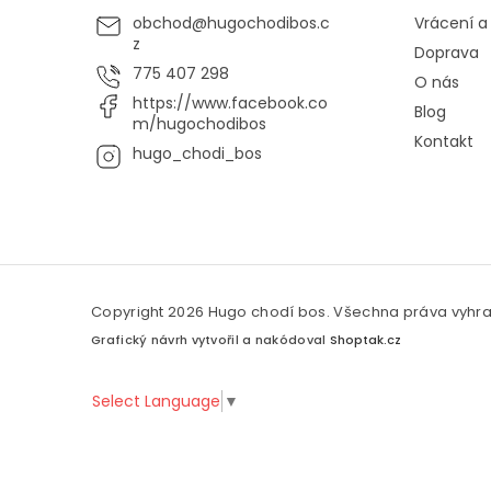
obchod
@
hugochodibos.c
Vrácení 
z
Doprava
775 407 298
O nás
https://www.facebook.co
Blog
m/hugochodibos
Kontakt
hugo_chodi_bos
Copyright 2026
Hugo chodí bos
. Všechna práva vyhr
Grafický návrh vytvořil a nakódoval
Shoptak.cz
Select Language
▼