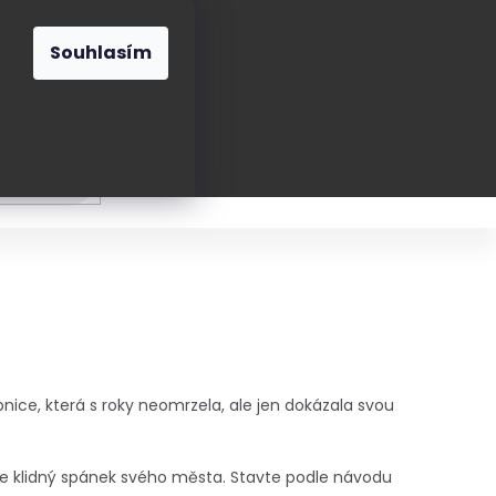
O nás
Blog
Kontakt
CZK
Souhlasím
Prázdný
košík
ání
Oblékání
Obouvání
Poukázky a přán
nice, která s roky neomrzela, ale jen dokázala svou
jte klidný spánek svého města. Stavte podle návodu