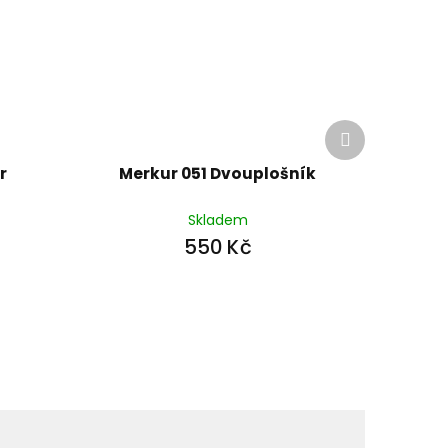
Další
produkt
r
Merkur 051 Dvouplošník
Skladem
550 Kč