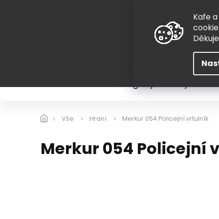
Přejít
775 407 298
na
Kafe a
obsah
cookie
Děkuj
Nas
Léto
Škola
Hugovy kousky
Hra
Vše
Hraní
Merkur 054 Policejní vrtulník
Merkur 054 Policejní v