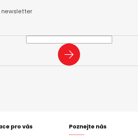
 newsletter
e-mail a my vám budeme zasílat informace o nových produktech na n
PŘIHLÁSIT
SE
ace pro vás
Poznejte nás