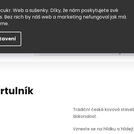
Vrácení a výměna
Doprava
 cukr. Web a sušenky. Díky, že nám poskytujete své
s. Bez nich by náš web a marketing nefungoval jak má.
eme.
tavení
HLEDAT
ní
Čtení
Tvoření a vzdělávání
Zabydlov
rtulník
Tradiční česká kovová staveb
dokonalost.
Vzneste se na hlídku a hlíde