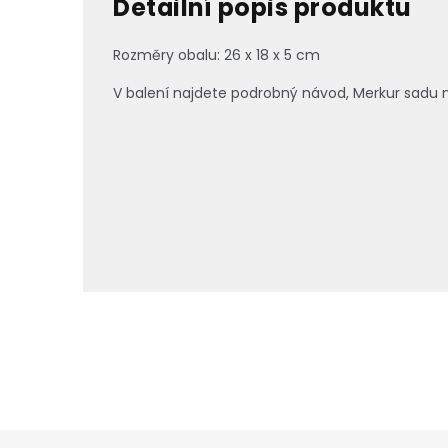
Detailní popis produktu
Rozměry obalu: 26 x 18 x 5 cm
V balení najdete podrobný návod, Merkur sadu ná
Z
á
p
a
t