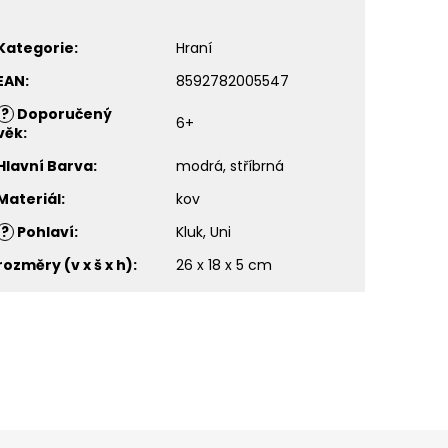
Kategorie
:
Hraní
EAN
:
8592782005547
?
Doporučený
6+
věk
:
Hlavní Barva
:
modrá, stříbrná
Materiál
:
kov
?
Pohlaví
:
Kluk, Uni
rozměry (v x š x h)
:
26 x 18 x 5 cm