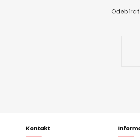
í
Odebírat
Vložte svůj 
Kontakt
Inform