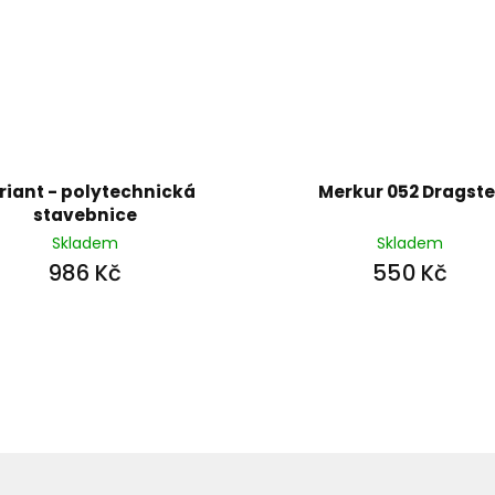
riant - polytechnická
Merkur 052 Dragste
stavebnice
Skladem
Skladem
986 Kč
550 Kč