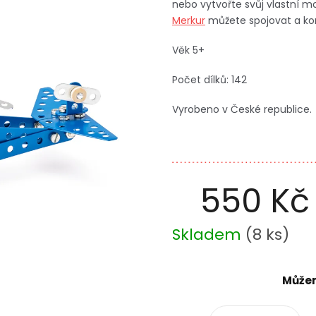
nebo vytvořte svůj vlastní m
Merkur
můžete spojovat a ko
Věk 5+
Počet dílků: 142
Vyrobeno v České republice.
550 Kč
Měrná
Skladem
(
8 ks
)
cena:
Můžem