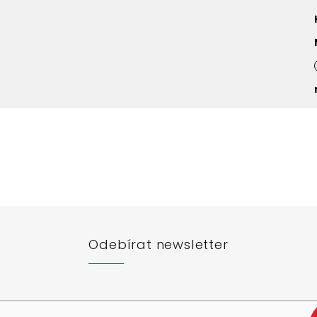
Odebírat newsletter
e-mail a my vám budeme zasílat informace o nových produktech na n