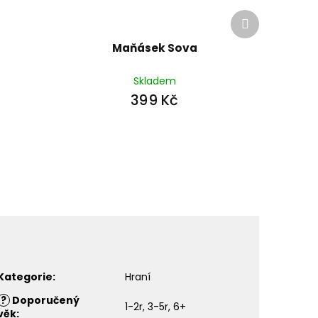
Další
produkt
Maňásek Sova
Skladem
399 Kč
Kategorie
:
Hraní
?
Doporučený
1-2r, 3-5r, 6+
věk
: