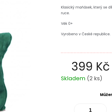
Klasický maňásek, který se d
ruce.
Věk 0+
Vyrobeno v České republice.
399 Kč
Měrná
Skladem
(
2 ks
)
cena:
Můžem