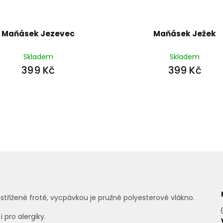
Maňásek Jezevec
Maňásek Ježek
Skladem
Skladem
399 Kč
399 Kč
třižené froté, vycpávkou je pružné polyesterové vlákno.
 pro alergiky.