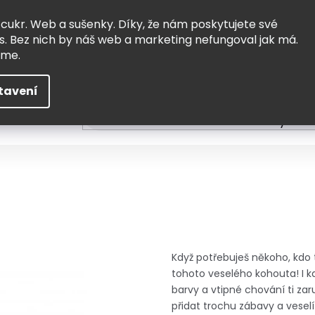
Vrácení a výměna
Doprava
 cukr. Web a sušenky. Díky, že nám poskytujete své
s. Bez nich by náš web a marketing nefungoval jak má.
eme.
tavení
HLEDAT
ní
Čtení
Tvoření a vzdělávání
Zabydlov
Když potřebuješ někoho, kdo 
tohoto veselého kohouta! I kd
barvy a vtipné chování ti zar
přidat trochu zábavy a veselí