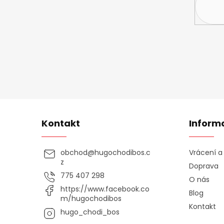
Kontakt
Inform
obchod
@
hugochodibos.c
Vrácení 
z
Doprava
775 407 298
O nás
https://www.facebook.co
Blog
m/hugochodibos
Kontakt
hugo_chodi_bos