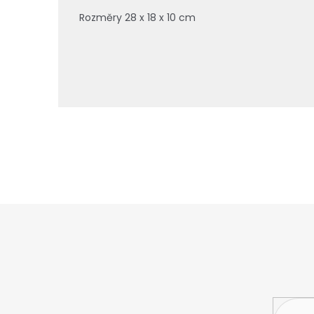
Rozměry 28 x 18 x 10 cm
Z
á
p
a
t
í
Vložte svůj 