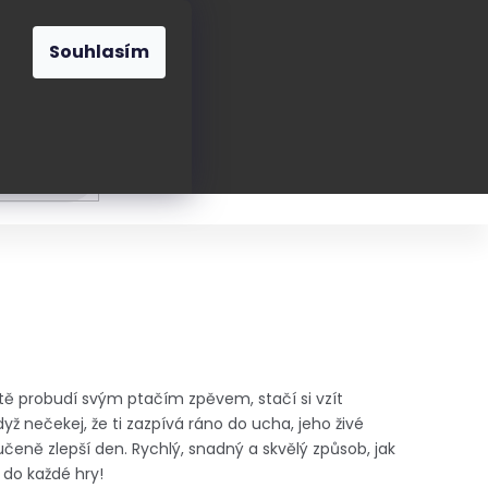
O nás
Blog
Kontakt
CZK
Souhlasím
Prázdný
košík
ání
Oblékání
Obouvání
Poukázky a přán
tě probudí svým ptačím zpěvem, stačí si vzít
yž nečekej, že ti zazpívá ráno do ucha, jeho živé
učeně zlepší den. Rychlý, snadný a skvělý způsob, jak
 do každé hry!