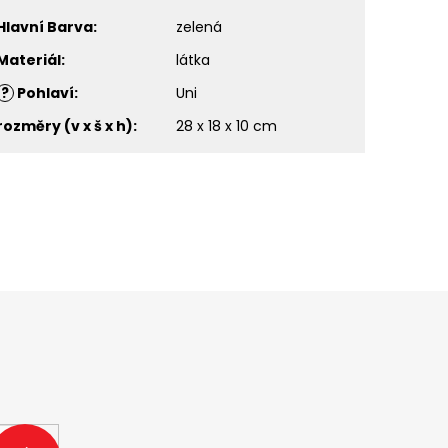
Hlavní Barva
:
zelená
Materiál
:
látka
?
Pohlaví
:
Uni
rozměry (v x š x h)
:
28 x 18 x 10 cm
ašem e-shopu.
PŘIHLÁSIT