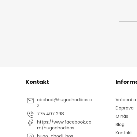
Kontakt
Inform
obchod
@
hugochodibos.c
Vrácení 
z
Doprava
775 407 298
O nás
https://www.facebook.co
Blog
m/hugochodibos
Kontakt
hugo_chodi_bos