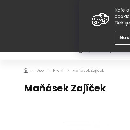
Přejít
775 407 298
na
Kafe a
obsah
cookie
Děkuj
Nas
Léto
Škola
Hugovy kousky
Hra
Vše
Hraní
Maňásek Zajíček
Maňásek Zajíček