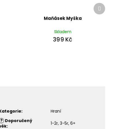
Další
produkt
Maňásek Myška
Skladem
399 Kč
Kategorie
:
Hraní
?
Doporučený
1-2r, 3-5r, 6+
věk
: