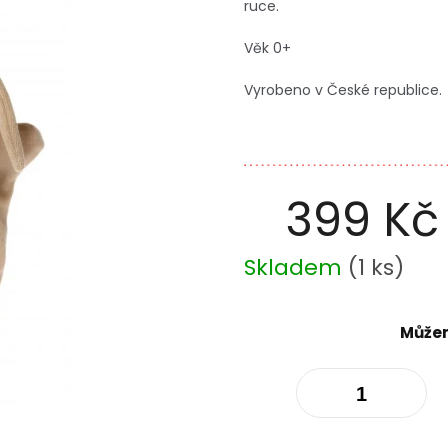
ruce.
Věk 0+
Vyrobeno v České republice.
399 Kč
Měrná
Skladem
(
1 ks
)
cena:
Můžem