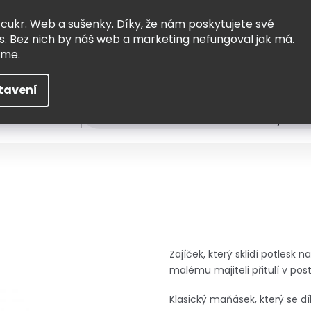
Vrácení a výměna
Doprava
 cukr. Web a sušenky. Díky, že nám poskytujete své
s. Bez nich by náš web a marketing nefungoval jak má.
eme.
tavení
HLEDAT
ní
Čtení
Tvoření a vzdělávání
Zabydlov
Zajíček, který sklidí potlesk 
malému majiteli přitulí v post
Klasický maňásek, který se d