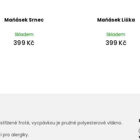
Maňásek Srnec
Maňásek Liška
Skladem
Skladem
399 Kč
399 Kč
třižené froté, vycpávkou je pružné polyesterové vlákno.
 pro alergiky.