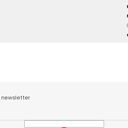
 newsletter
e-mail a my vám budeme zasílat informace o nových produktech na n