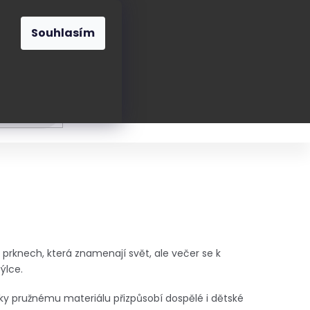
O nás
Blog
Kontakt
CZK
Souhlasím
Prázdný
košík
ání
Oblékání
Obouvání
Poukázky a přán
na prknech, která znamenají svět, ale večer se k
ýlce.
íky pružnému materiálu přizpůsobí dospělé i dětské