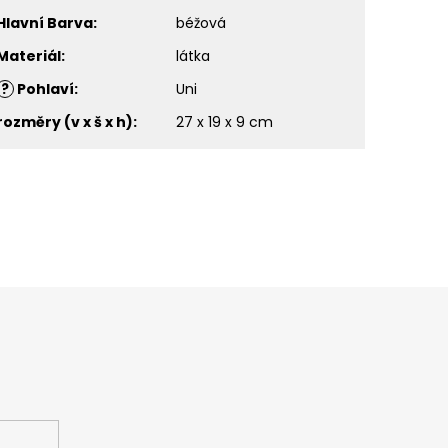
Hlavní Barva
:
béžová
Materiál
:
látka
?
Pohlaví
:
Uni
rozměry (v x š x h)
:
27 x 19 x 9 cm
ašem e-shopu.