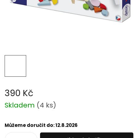
390 Kč
Měrná
Skladem
(
4 ks
)
cena:
Můžeme doručit do:
12.8.2026