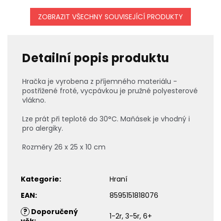
ZOBRAZIT VŠECHNY SOUVISEJÍCÍ PRODUKTY
Detailní popis produktu
Hračka je vyrobena z příjemného materiálu -
postřižené froté, vycpávkou je pružné polyesterové
vlákno.
Lze prát při teplotě do 30°C. Maňásek je vhodný i
pro alergiky.
Rozměry 26 x 25 x 10 cm
Kategorie
:
Hraní
EAN
:
8595151818076
?
Doporučený
1-2r, 3-5r, 6+
věk
: