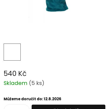
540 Kč
Měrná
Skladem
(
5 ks
)
cena:
Můžeme doručit do:
12.8.2026