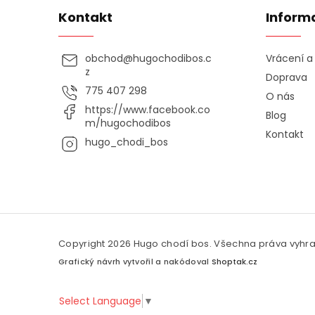
Kontakt
Inform
obchod
@
hugochodibos.c
Vrácení 
z
Doprava
775 407 298
O nás
https://www.facebook.co
Blog
m/hugochodibos
Kontakt
hugo_chodi_bos
Copyright 2026
Hugo chodí bos
. Všechna práva vyhr
Grafický návrh vytvořil a nakódoval
Shoptak.cz
Select Language
▼