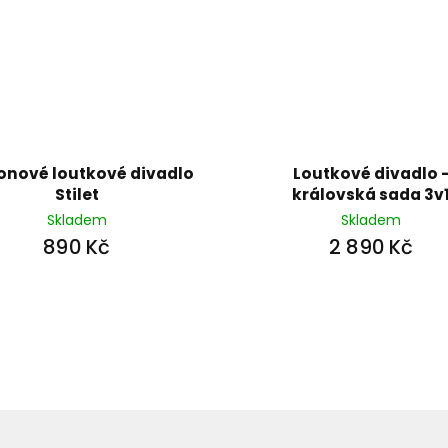
onové loutkové divadlo
Loutkové divadlo 
Stilet
královská sada 3v
Skladem
Skladem
890 Kč
2 890 Kč