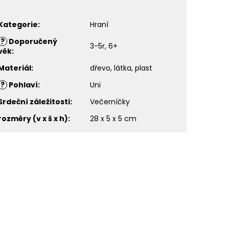
Kategorie
:
Hraní
?
Doporučený
3-5r, 6+
věk
:
Materiál
:
dřevo, látka, plast
?
Pohlaví
:
Uni
Srdeční záležitosti
:
Večerníčky
rozměry (v x š x h)
:
28 x 5 x 5 cm