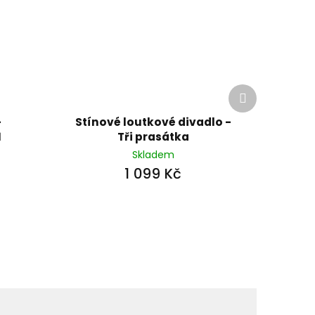
Další
produkt
-
Stínové loutkové divadlo -
1
Tři prasátka
Skladem
1 099 Kč