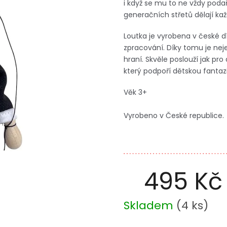
i když se mu to ne vždy poda
generačních střetů dělají kaž
Loutka je vyrobena v české d
zpracování. Díky tomu je nej
hraní. Skvěle poslouží jak pro
který podpoří dětskou fantazii
Věk 3+
Vyrobeno v České republice.
495 Kč
Měrná
Skladem
(
4 ks
)
cena: