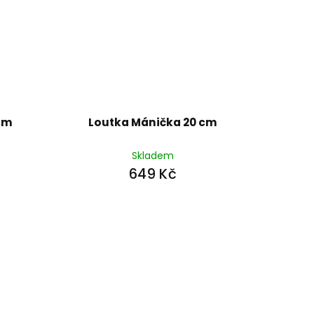
 cm
Loutka Mánička 20 cm
Skladem
649 Kč