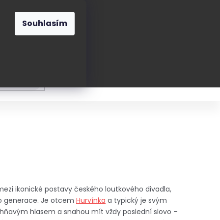
O nás
Blog
Kontakt
CZK
Souhlasím
Prázdný
košík
ání
Oblékání
Obouvání
Poukázky a přán
 mezi ikonické postavy českého loutkového divadla,
 po generace. Je otcem
Hurvínka
a typický je svým
ňavým hlasem a snahou mít vždy poslední slovo –