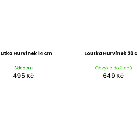
outka Hurvínek 14 cm
Loutka Hurvínek 20
Skladem
Obvykle do 3 dnů
495 Kč
649 Kč