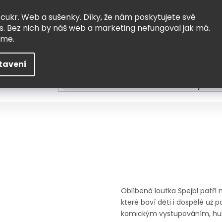
Vrácení a výměna
Doprava
 cukr. Web a sušenky. Díky, že nám poskytujete své
s. Bez nich by náš web a marketing nefungoval jak má.
eme.
tavení
HLEDAT
ní
Čtení
Tvoření a vzdělávání
Zabydlov
Oblíbená loutka Spejbl patří
které baví děti i dospělé už
komickým vystupováním, huh