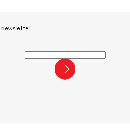
 newsletter
e-mail a my vám budeme zasílat informace o nových produktech na n
PŘIHLÁSIT
SE