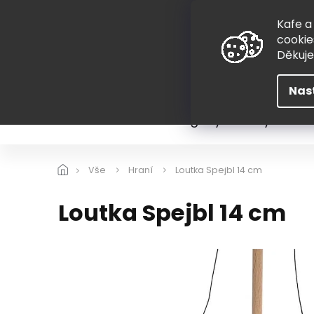
Přejít
775 407 298
na
Kafe a
obsah
cookie
Děkuj
Nas
Léto
Škola
Hugovy kousky
Hra
Vše
Hraní
Loutka Spejbl 14 cm
Loutka Spejbl 14 cm