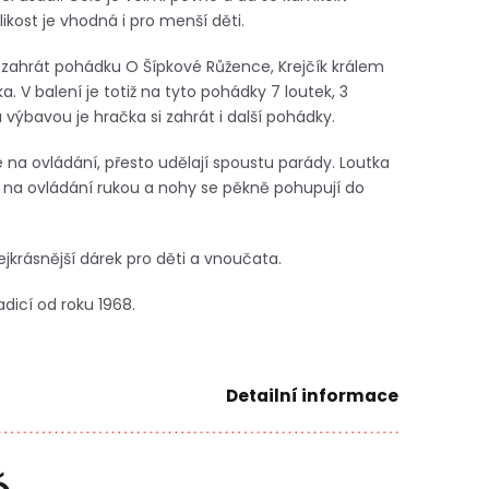
kost je vhodná i pro menší děti.
 zahrát pohádku O Šípkové Růžence, Krejčík králem
 V balení je totiž na tyto pohádky 7 loutek, 3
 výbavou je hračka si zahrát i další pohádky.
 na ovládání, přesto udělají spoustu parády. Loutka
 na ovládání rukou a nohy se pěkně pohupují do
ejkrásnější dárek pro děti a vnoučata.
adicí od roku 1968.
Detailní informace