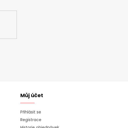
ašem e-shopu.
Můj účet
Přihlásit se
Registrace
Historie objednávek