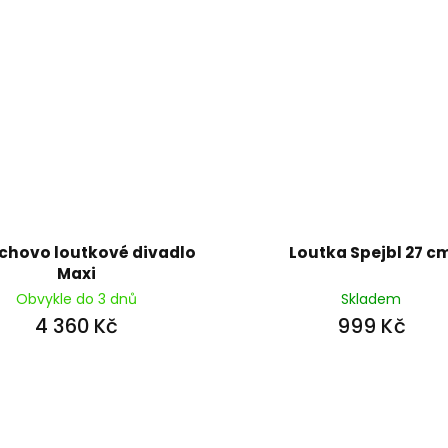
ichovo loutkové divadlo
Loutka Spejbl 27 c
Maxi
Obvykle do 3 dnů
Skladem
4 360 Kč
999 Kč