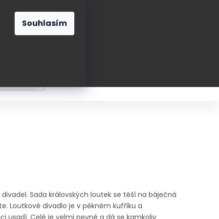
O nás
Blog
Kontakt
CZK
Souhlasím
Prázdný
košík
ání
Oblékání
Obouvání
Poukázky a přán
divadel. Sada královských loutek se těší na báječná
ete. Loutkové divadlo je v pěkném kufříku a
áci usadí. Celé je velmi pevné a dá se kamkoliv