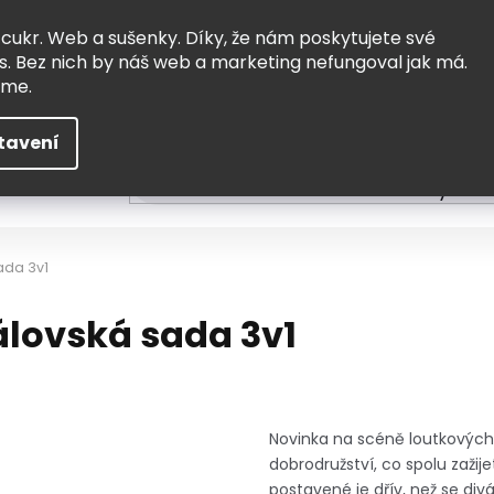
Vrácení a výměna
Doprava
 cukr. Web a sušenky. Díky, že nám poskytujete své
s. Bez nich by náš web a marketing nefungoval jak má.
eme.
tavení
HLEDAT
ní
Čtení
Tvoření a vzdělávání
Zabydlov
ada 3v1
álovská sada 3v1
Novinka na scéně loutkových 
dobrodružství, co spolu zažij
postavené je dřív, než se div