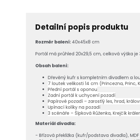
Detailní popis produktu
Rozměr balení:
40x45x8 cm
Portál má průhled 20x29,5 cm, c
elková výška je
Obsah balení:
Dřevěný kufr s kompletním divadlem a lo
7 loutek velikosti 14 cm (Princezna, Princ, 
Přední portál s oponou
Zadní portál k uchycení pozadí
Papírové pozadí – zarostlý les, hrad, kr
Upínací kolíky na pozadí
3 scénáře – Šípková Růženka, Krejčík krá
Materiál divadla:
- Břízová překližka (kufr/podstava divadla), MDF