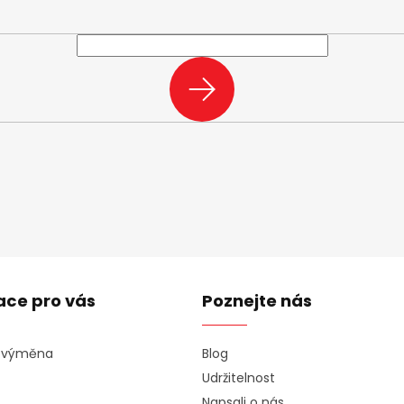
e-mail a my vám budeme zasílat informace o nových produktech na n
PŘIHLÁSIT
SE
ace pro vás
Poznejte nás
a výměna
Blog
Udržitelnost
Napsali o nás