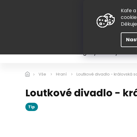
Přejít
775 407 298
na
Kafe a
obsah
cookie
Děkuj
Nas
Léto
Škola
Hugovy kousky
Hra
Vše
Hraní
Loutkové divadlo - královská s
Loutkové divadlo - kr
Tip