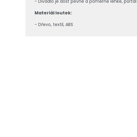
- Divadlo je dost pevné a poměrně lehké, portál
Materiál loutek:
- Dřevo, textil, ABS