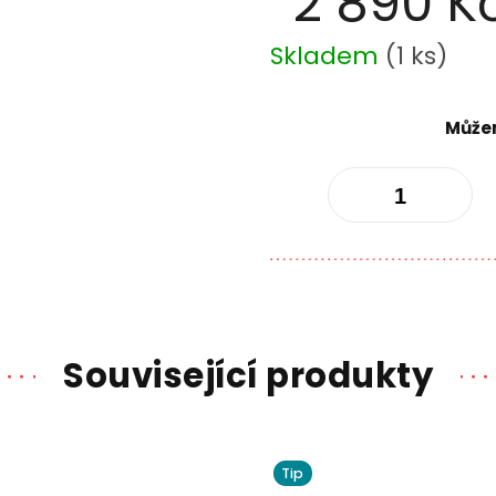
2 890 K
Měrná
Skladem
(
1 ks
)
cena:
Můžem
Související produkty
Tip