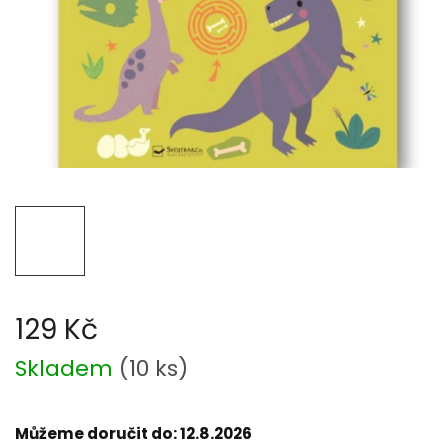
129 Kč
Měrná
Skladem
(
10 ks
)
cena:
Můžeme doručit do:
12.8.2026