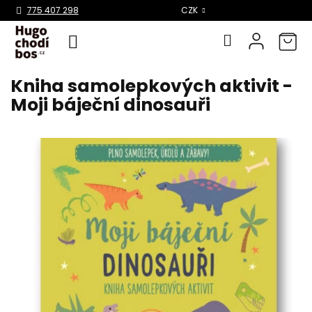
Select Language
▼
775 407 298
CZK
Kniha samolepkových aktivit -
Přejít
na
Moji báječní dinosauři
obsah