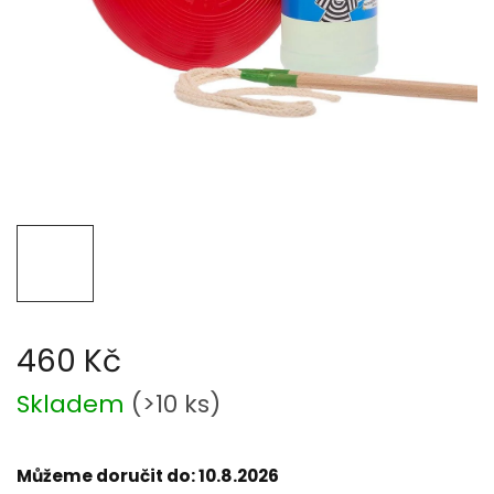
460 Kč
Měrná
Skladem
(
>10 ks
)
cena:
Můžeme doručit do:
10.8.2026