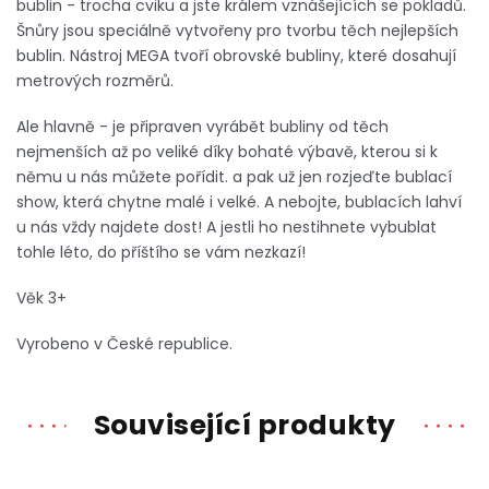
bublin - trocha cviku a jste králem vznášejících se pokladů.
Šnůry jsou speciálně vytvořeny pro tvorbu těch nejlepších
bublin. Nástroj MEGA tvoří obrovské bubliny, které dosahují
metrových rozměrů.
Ale hlavně - je připraven vyrábět bubliny od těch
nejmenších až po veliké díky bohaté výbavě, kterou si k
němu u nás můžete pořídit. a pak už jen rozjeďte bublací
show, která chytne malé i velké. A nebojte, bublacích lahví
u nás vždy najdete dost! A jestli ho nestihnete vybublat
tohle léto, do příštího se vám nezkazí!
Věk 3+
Vyrobeno v České republice.
Související produkty