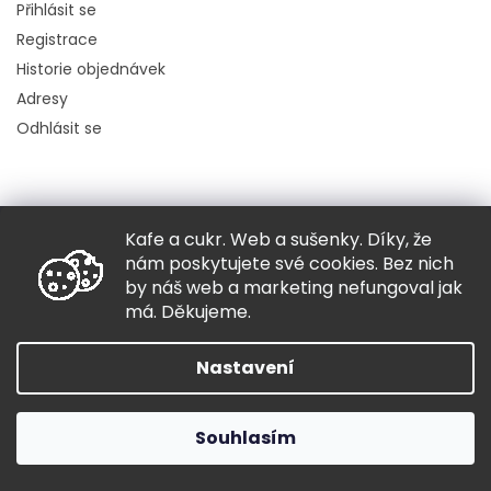
Přihlásit se
Registrace
Historie objednávek
Adresy
Odhlásit se
Kafe a cukr. Web a sušenky. Díky, že
Copyright 2026
Hugo chodí bos
. Všechna práva vyhrazena.
nám poskytujete své cookies. Bez nich
Grafický návrh vytvořil a nakódoval
Shoptak.cz
by náš web a marketing nefungoval jak
má. Děkujeme.
Vytvořil Shoptet
Nastavení
Souhlasím