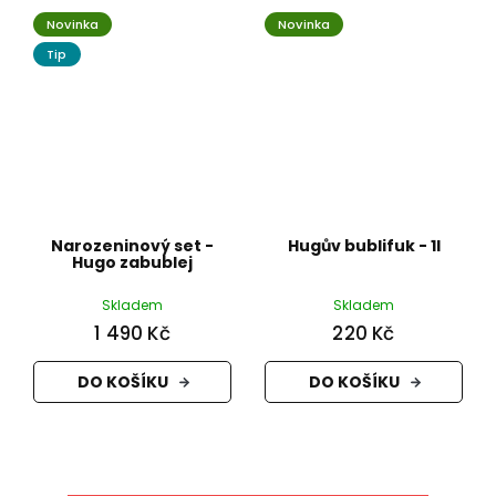
Novinka
Novinka
Tip
Narozeninový set -
Hugův bublifuk - 1l
Hugo zabublej
Skladem
Skladem
1 490 Kč
220 Kč
DO KOŠÍKU
DO KOŠÍKU