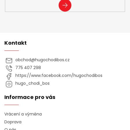
PŘIHLÁSIT
SE
Kontakt
obchod
@
hugochodibos.cz
775 407 298
https://www.facebook.com/hugochodibos
hugo_chodi_bos
Informace pro vás
Vrácení a výměna
Doprava
O nás