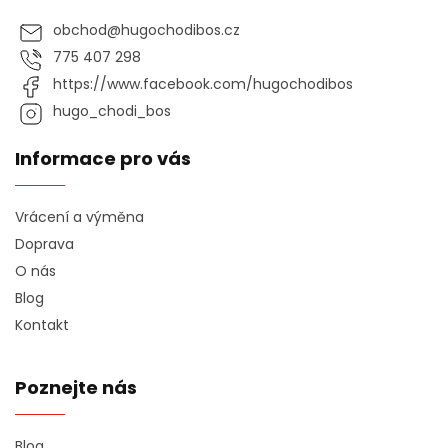
obchod
@
hugochodibos.cz
775 407 298
https://www.facebook.com/hugochodibos
hugo_chodi_bos
Informace pro vás
Vrácení a výměna
Doprava
O nás
Blog
Kontakt
Poznejte nás
Blog