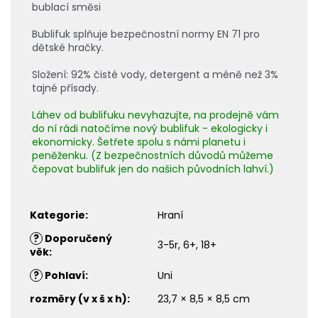
bublací směsi
Bublifuk splňuje bezpečnostní normy EN 71 pro
dětské hračky.
Složení: 92% čisté vody, detergent a méně než 3%
tajné přísady.
Láhev od bublifuku nevyhazujte, na prodejně vám
do ní rádi natočíme nový bublifuk - ekologicky i
ekonomicky. Šetřete spolu s námi planetu i
peněženku. (Z bezpečnostních důvodů můžeme
čepovat bublifuk jen do našich původních lahví.)
Kategorie
:
Hraní
?
Doporučený
3-5r, 6+, 18+
věk
:
?
Pohlaví
:
Uni
rozměry (v x š x h)
:
23,7 × 8,5 × 8,5 cm