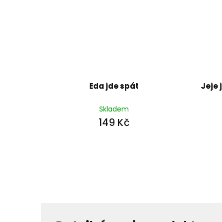
Eda jde spát
Jeje 
Skladem
149 Kč