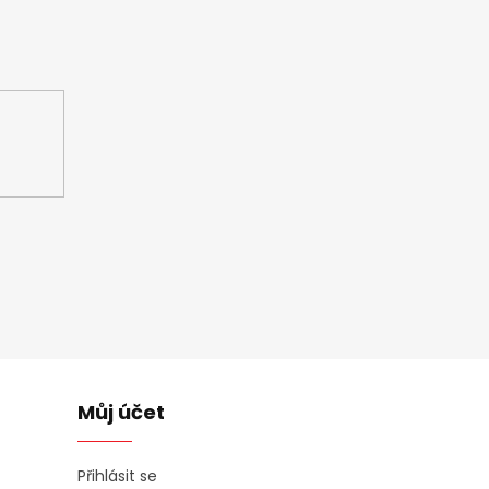
ašem e-shopu.
Můj účet
Přihlásit se