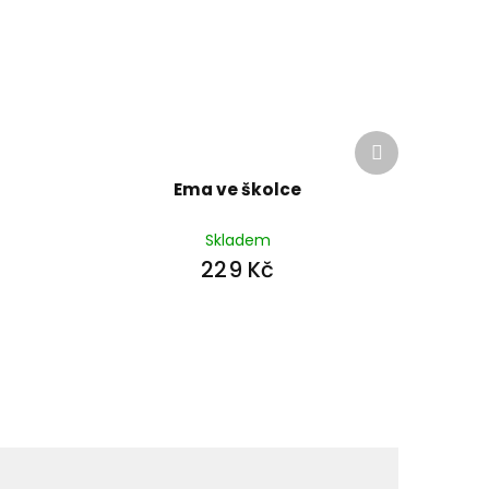
Další
produkt
Ema ve školce
Skladem
229 Kč