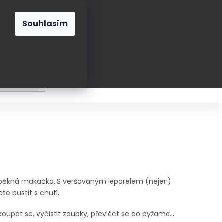
O nás
Blog
Kontakt
CZK
Souhlasím
Prázdný
košík
ání
Oblékání
Obouvání
Poukázky a přán
dy pěkná makačka. S veršovaným leporelem (nejen)
te pustit s chutí.
vykoupat se, vyčistit zoubky, převléct se do pyžama…