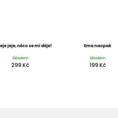
jeje jeje, něco se mi děje!
Ema naopak
Skladem
Skladem
299 Kč
199 Kč