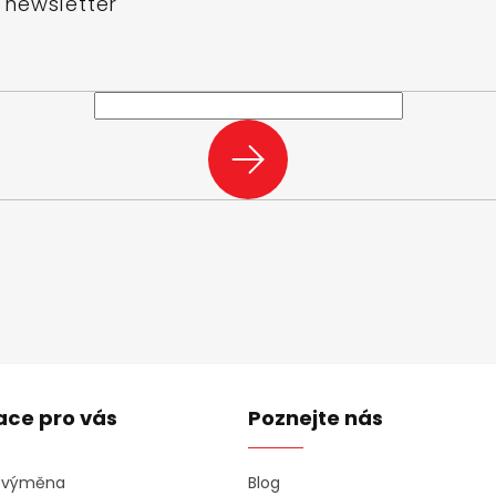
 newsletter
e-mail a my vám budeme zasílat informace o nových produktech na n
PŘIHLÁSIT
SE
ace pro vás
Poznejte nás
a výměna
Blog