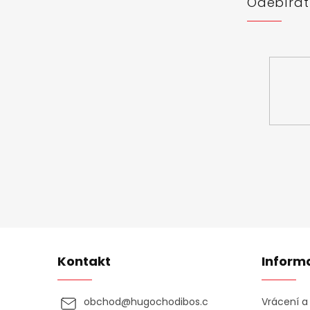
Odebírat
Vložte svůj 
Kontakt
Inform
obchod
@
hugochodibos.c
Vrácení 