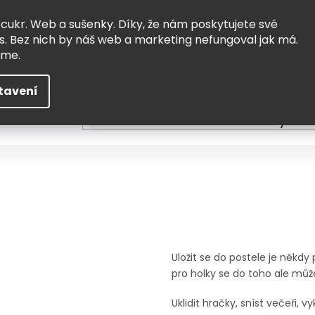
Vrácení a výměna
Doprava
 cukr. Web a sušenky. Díky, že nám poskytujete své
s. Bez nich by náš web a marketing nefungoval jak má.
eme.
tavení
HLEDAT
ní
Čtení
Tvoření a vzdělávání
Zabydlov
Uložit se do postele je něk
pro holky se do toho ale může
Uklidit hračky, sníst večeři, 