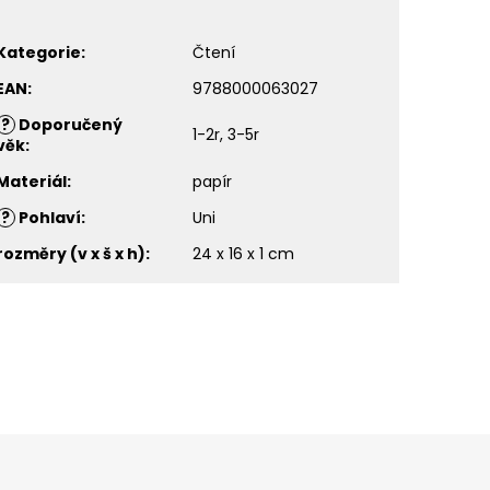
Kategorie
:
Čtení
EAN
:
9788000063027
?
Doporučený
1-2r, 3-5r
věk
:
Materiál
:
papír
?
Pohlaví
:
Uni
rozměry (v x š x h)
:
24 x 16 x 1 cm