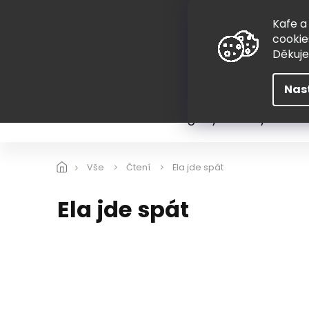
Přejít
775 407 298
na
Kafe a
obsah
cookie
Děkuj
Nas
Léto
Škola
Hugovy kousky
Hra
Vše
Čtení
Ela jde spát
Ela jde spát