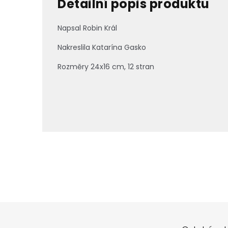
Detailní popis produktu
Napsal Robin Král
Nakreslila Katarína Gasko
Rozměry 24x16 cm, 12 stran
Z
á
p
a
t
í