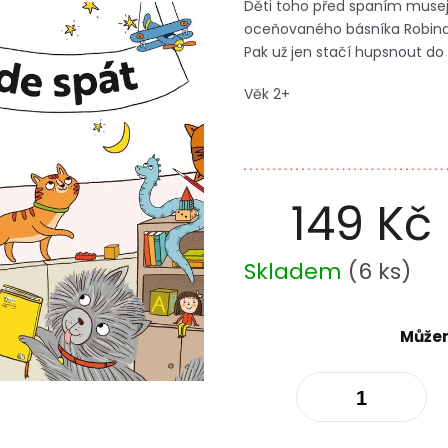
Děti toho před spaním musejí
oceňovaného básníka Robina 
Pak už jen stačí hupsnout do
Věk 2+
149 Kč
Měrná
Skladem
(
6 ks
)
cena:
Můžem