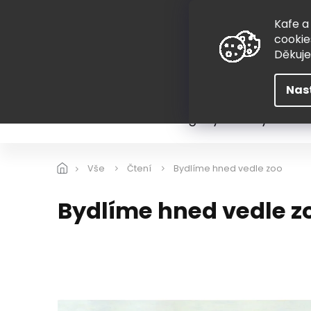
Přejít
775 407 298
na
Kafe a
obsah
cookie
Děkuj
Nas
Léto
Škola
Hugovy kousky
Hra
Vše
Čtení
Bydlíme hned vedle zoo
Bydlíme hned vedle z