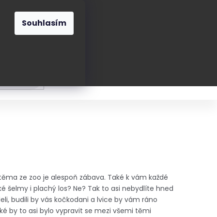
O nás
Blog
Kontakt
CZK
Souhlasím
Prázdný
košík
ání
Oblékání
Obouvání
Poukázky a přán
 těma ze zoo je alespoň zábava.
Také k vám každé
é šelmy i plachý los? Ne? Tak to asi nebydlíte hned
li, budili by vás kočkodani a lvice by vám ráno
ké by to asi bylo vypravit se mezi všemi těmi