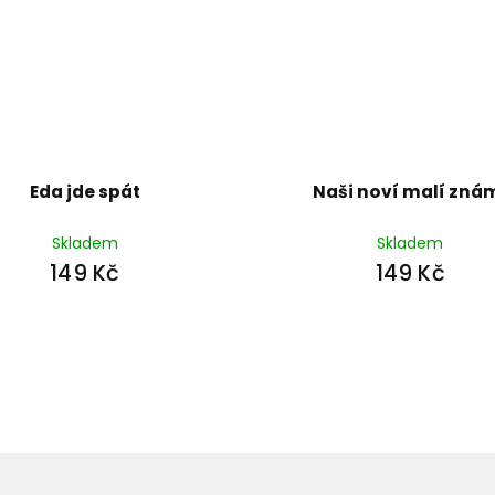
Eda jde spát
Naši noví malí zná
Skladem
Skladem
149 Kč
149 Kč