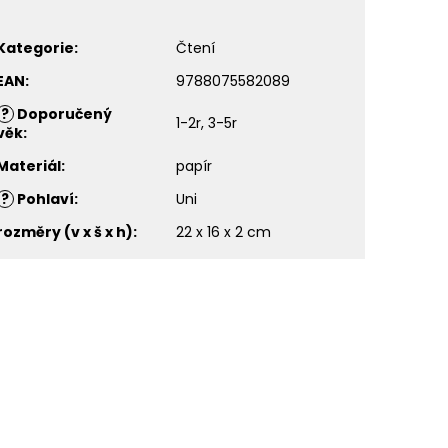
Kategorie
:
Čtení
EAN
:
9788075582089
?
Doporučený
1-2r, 3-5r
věk
:
Materiál
:
papír
?
Pohlaví
:
Uni
rozměry (v x š x h)
:
22 x 16 x 2 cm