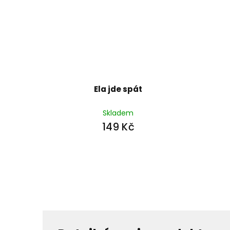
Ela jde spát
Skladem
149 Kč