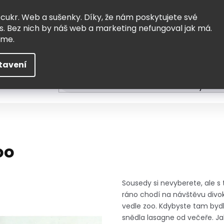
Vrácení a výměna
Doprava
 cukr. Web a sušenky. Díky, že nám poskytujete své
s. Bez nich by náš web a marketing nefungoval jak má.
eme.
tavení
HLEDAT
ní
Čtení
Tvoření a vzdělávání
Zabydlov
oo
Sousedy si nevyberete, ale s
ráno chodí na návštěvu divok
vedle zoo. Kdybyste tam bydle
snědla lasagne od večeře. Ja