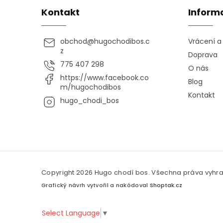
Kontakt
Inform
obchod
@
hugochodibos.c
Vrácení 
z
Doprava
775 407 298
O nás
https://www.facebook.co
Blog
m/hugochodibos
Kontakt
hugo_chodi_bos
Copyright 2026
Hugo chodí bos
. Všechna práva vyhr
Grafický návrh vytvořil a nakódoval
Shoptak.cz
Select Language
▼