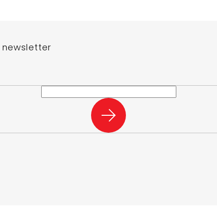
 newsletter
e-mail a my vám budeme zasílat informace o nových produktech na n
PŘIHLÁSIT
SE