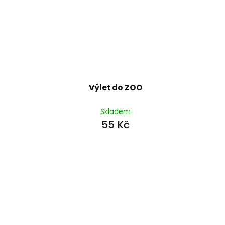
Výlet do ZOO
Skladem
55 Kč
Z
á