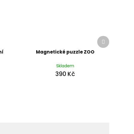
Další
produkt
mí
Magnetické puzzle ZOO
Skladem
390 Kč