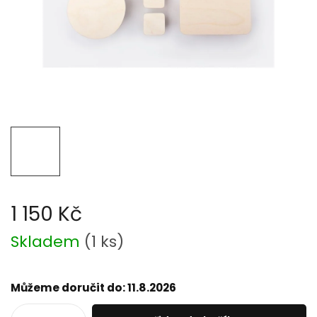
1 150 Kč
Měrná
Skladem
(
1 ks
)
cena:
Můžeme doručit do:
11.8.2026