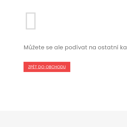
Můžete se ale podívat na ostatní ka
ZPĚT DO OBCHODU
Z
á
p
a
t
í