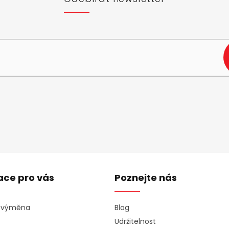
e-mail a my vám budeme zasílat informace o nových produktech na n
ace pro vás
Poznejte nás
a výměna
Blog
Udržitelnost