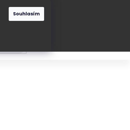
O nás
Blog
Kontakt
CZK
Souhlasím
Prázdný
košík
ání
Oblékání
Obouvání
Poukázky a přán