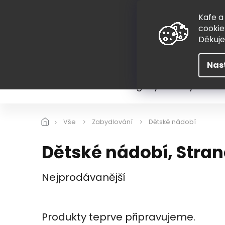
Přejít
775 407 298
na
Kafe a
obsah
cookie
Děkuj
Nas
Léto
Škola
Hugovy kousky
Hra
Vše
Zabydlování
Dětské nádobí
Dětské nádobí
, Stran
Nejprodávanější
Produkty teprve připravujeme.