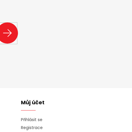
ašem e-shopu.
PŘIHLÁSIT
SE
Můj účet
Přihlásit se
Registrace