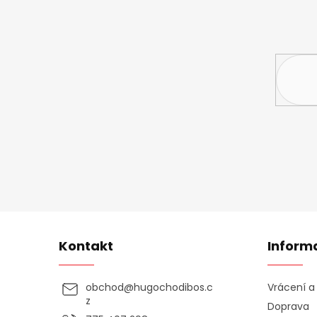
Vložte svůj 
Kontakt
Inform
obchod
@
hugochodibos.c
Vrácení 
z
Doprava