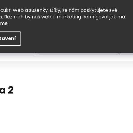
Vrácení a výměna
Doprava
 cukr. Web a sušenky. Díky, že nám poskytujete své
s. Bez nich by náš web a marketing nefungoval jak má.
eme.
tavení
HLEDAT
ní
Čtení
Tvoření a vzdělávání
Zabydlov
a 2