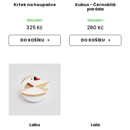
Krtek na houpačce
Kubus - Černobílá
paráda
Skladem
Skladem
325 Kč
280 Kč
DO KOŠÍKU
DO KOŠÍKU
Labu
Lala