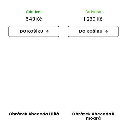
Skladem
Do týdne
649 Kč
1 230 Kč
DO KOŠÍKU
DO KOŠÍKU
Obrázek Abeceda I Bílá
Obrázek Abeceda II
modrá