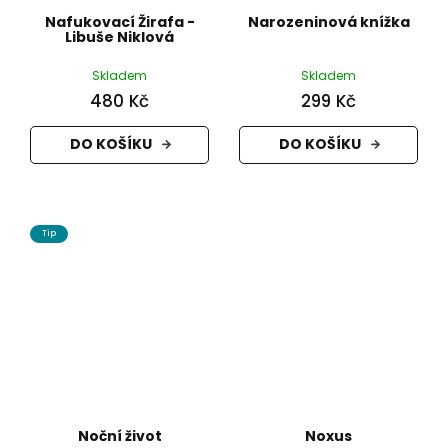
Nafukovací Žirafa -
Narozeninová knížka
Libuše Niklová
Skladem
Skladem
480 Kč
299 Kč
DO KOŠÍKU
DO KOŠÍKU
Tip
Noční život
Noxus