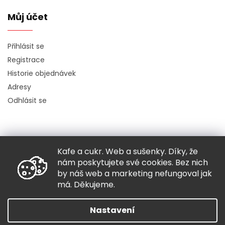
Můj účet
Přihlásit se
Registrace
Historie objednávek
Adresy
Odhlásit se
Kafe a cukr. Web a sušenky. Díky, že
Copyright 2026
Hugo chodí bos
. Všechna práva vyhrazena.
nám poskytujete své cookies. Bez nich
Grafický návrh vytvořil a nakódoval
Shoptak.cz
by náš web a marketing nefungoval jak
má. Děkujeme.
Vytvořil Shoptet
Nastavení