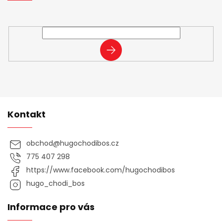
y
Vložte svůj e-mail a my vám budeme zasílat informace o
v
nových produktech na našem e-shopu.
ý
p
i
PŘIHLÁSIT
s
SE
u
Kontakt
obchod
@
hugochodibos.cz
775 407 298
https://www.facebook.com/hugochodibos
hugo_chodi_bos
Informace pro vás