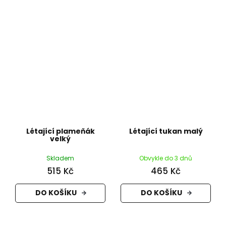
Létající plameňák
Létající tukan malý
velký
Skladem
Obvykle do 3 dnů
515 Kč
465 Kč
DO KOŠÍKU
DO KOŠÍKU